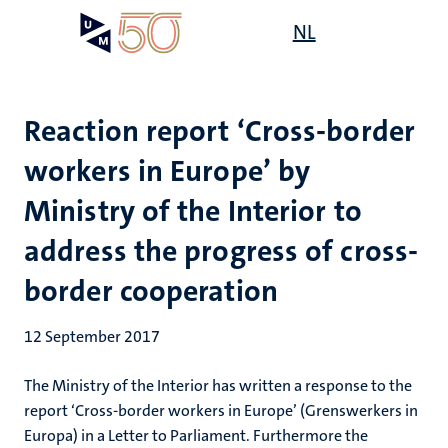
Skip
Open
NL
Search
My
to
UM
menu
on
main
the
content
websit
Reaction report ‘Cross-border
workers in Europe’ by
Ministry of the Interior to
address the progress of cross-
border cooperation
12 September 2017
The Ministry of the Interior has written a response to the
report ‘Cross-border workers in Europe’ (Grenswerkers in
Europa) in a Letter to Parliament. Furthermore the