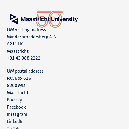
UM visiting address
Minderbroedersberg 4-6
6211 LK
Maastricht
+31 43 388 2222
UM postal address
P.O. Box 616
6200 MD
Maastricht
Social
Bluesky
Facebook
media
Instagram
LinkedIn
TikTok