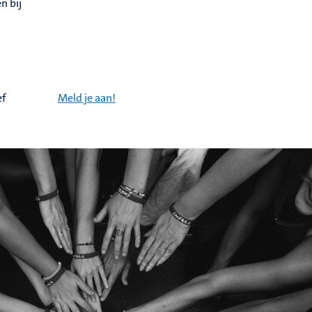
n bij
ef
Meld je aan!