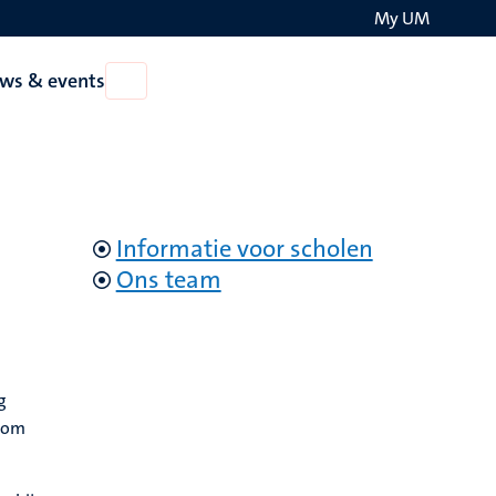
My UM
Search
ws & events
Open
on
News
the
&
events
websit
Informatie voor scholen
Ons team
g
d om