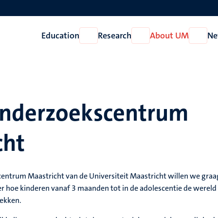
Education
Research
About UM
Ne
Open
Open
Open
Education
Research
About
UM
nderzoekscentrum
cht
centrum Maastricht van de Universiteit Maastricht willen we graa
 hoe kinderen vanaf 3 maanden tot in de adolescentie de werel
ekken.