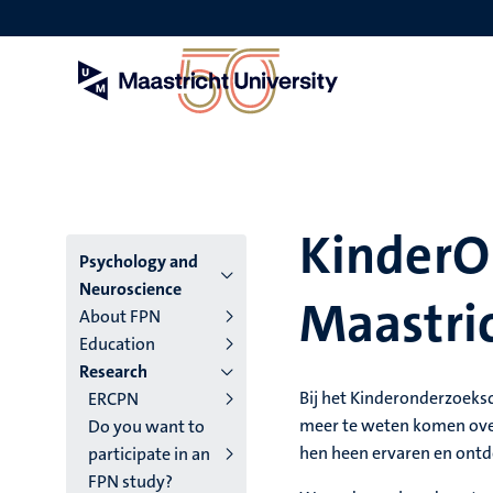
Skip
to
main
content
KinderO
Menu
Psychology and
Neuroscience
Maastri
main
About FPN
Education
niveau
Research
4
Bij het Kinderonderzoeks
ERCPN
meer te weten komen over
Do you want to
English
hen heen ervaren en ontd
participate in an
(EN)
FPN study?