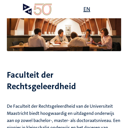
Overslaan
Open
EN
Search
My
en
UM
menu
on
naar
the
de
websit
inhoud
gaan
ten
js
tie
e
ecentra
s
Faculteit der
ek
Rechtsgeleerdheid
en
itsgroepen
De Faculteit der Rechtsgeleerdheid van de Universiteit
leerdheid
Maastricht biedt hoogwaardig en uitdagend onderwijs
aan op zowel bachelor-, master- als doctoraatsniveau. Een
pionier in kleinschalig onderwijs en het doceren van