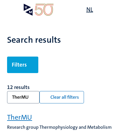
Skip
Open
NL
Search
My
to
UM
menu
on
main
the
content
websit
Search results
Filters
12 results
TherMU
Clear all filters
TherMU
Research group Thermophysiology and Metabolism