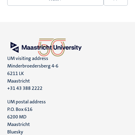
Next
Last
page
page
UM visiting address
Minderbroedersberg 4-6
6211 LK
Maastricht
+31 43 388 2222
UM postal address
P.O. Box 616
6200 MD
Maastricht
Social
Bluesky