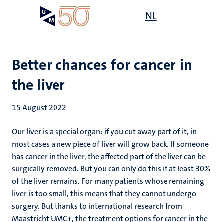
Skip
Open
NL
Search
My
to
UM
menu
on
main
the
content
websit
Better chances for cancer in
the liver
15 August 2022
Our liver is a special organ: if you cut away part of it, in
most cases a new piece of liver will grow back. If someone
has cancer in the liver, the affected part of the liver can be
surgically removed. But you can only do this if at least 30%
of the liver remains. For many patients whose remaining
liver is too small, this means that they cannot undergo
surgery. But thanks to international research from
Maastricht UMC+, the treatment options for cancer in the