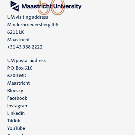
UM visiting address
Minderbroedersberg 4-6
6211 LK
Maastricht
+31 43 388 2222
UM postal address
P.O. Box 616
6200 MD
Maastricht
Social
Bluesky
Facebook
media
Instagram
LinkedIn
TikTok
YouTube