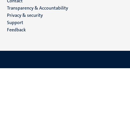
Menu
Contact
Transparency & Accountability
footer
Privacy & security
(EN)
Support
Feedback