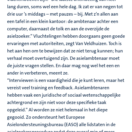
lang duren, soms wel een hele dag. Ik zat er van negen tot
drie uur ’s middags – met pauzes – bij. Met z’n allen aan
een tafel in een klein kantoor: de ambtenaar achter een
computer, daarnaast de tolk en aan de overzijde de
asielzoeker.” Vluchtelingen hebben doorgaans geen goede
ervaringen met autoriteiten, zegt Van Veldhuizen. Toch is
het aan hen om te bewijzen dat ze niet terug kunnen; hun
verhaal moet overtuigend zijn. De asielambtenaar moet
de juiste vragen stellen. En daar mag nog wel het een en
ander in verbeteren, meent ze.
“Interviewen is een vaardigheid die je kunt leren, maar het
vereist veel training en feedback. Asielambtenaren
hebben vaak een juridische of sociaal wetenschappelijke
achtergrond en zijn niet voor deze specifieke taak
opgeleid.” Al worden ze niet helemaal in het diepe
gegooid. Zo ondersteunt het Europese
Asielondersteuningsbureau (EASO) alle lidstaten in de
asielzoekersprocedure zodat deze overal min of meer