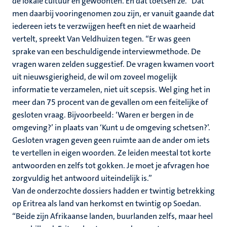
de lokale cultuur en gewoonten. En dat toetsen ze.” Dat
men daarbij vooringenomen zou zijn, er vanuit gaande dat
iedereen iets te verzwijgen heeft en niet de waarheid
vertelt, spreekt Van Veldhuizen tegen. “Er was geen
sprake van een beschuldigende interviewmethode. De
vragen waren zelden suggestief. De vragen kwamen voort
uit nieuwsgierigheid, de wil om zoveel mogelijk
informatie te verzamelen, niet uit scepsis. Wel ging het in
meer dan 75 procent van de gevallen om een feitelijke of
gesloten vraag. Bijvoorbeeld: ‘Waren er bergen in de
omgeving?’ in plaats van ‘Kunt u de omgeving schetsen?’.
Gesloten vragen geven geen ruimte aan de ander om iets
te vertellen in eigen woorden. Ze leiden meestal tot korte
antwoorden en zelfs tot gokken. Je moet je afvragen hoe
zorgvuldig het antwoord uiteindelijk is.”
Van de onderzochte dossiers hadden er twintig betrekking
op Eritrea als land van herkomst en twintig op Soedan.
“Beide zijn Afrikaanse landen, buurlanden zelfs, maar heel