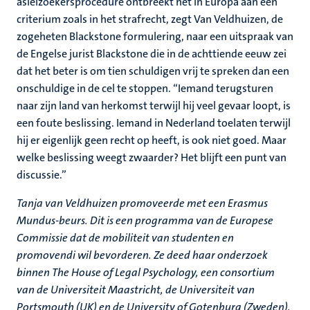
asielzoekersprocedure ontbreekt het in Europa aan een
criterium zoals in het strafrecht, zegt Van Veldhuizen, de
zogeheten Blackstone formulering, naar een uitspraak van
de Engelse jurist Blackstone die in de achttiende eeuw zei
dat het beter is om tien schuldigen vrij te spreken dan een
onschuldige in de cel te stoppen. “Iemand terugsturen
naar zijn land van herkomst terwijl hij veel gevaar loopt, is
een foute beslissing. Iemand in Nederland toelaten terwijl
hij er eigenlijk geen recht op heeft, is ook niet goed. Maar
welke beslissing weegt zwaarder? Het blijft een punt van
discussie.”
Tanja van Veldhuizen promoveerde met een Erasmus
Mundus-beurs. Dit is een programma van de Europese
Commissie dat de mobiliteit van studenten en
promovendi wil bevorderen. Ze deed haar onderzoek
binnen The House of Legal Psychology, een consortium
van de Universiteit Maastricht, de Universiteit van
Portsmouth (UK) en de University of Gotenburg (Zweden).