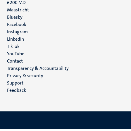
6200 MD
Maastricht
Social
Bluesky
Facebook
media
Instagram
LinkedIn
TikTok
YouTube
Menu
Contact
Transparency & Accountability
footer
Privacy & security
(EN)
Support
Feedback