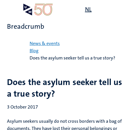
Skip
Open
NL
Search
My
to
UM
menu
on
main
the
Breadcrumb
content
websit
Home
News & events
Blog
Does the asylum seeker tell us a true story?
Does the asylum seeker tell us
a true story?
3 October 2017
Asylum seekers usually do not cross borders with a bag of
documents. They have lost their personal belongings or