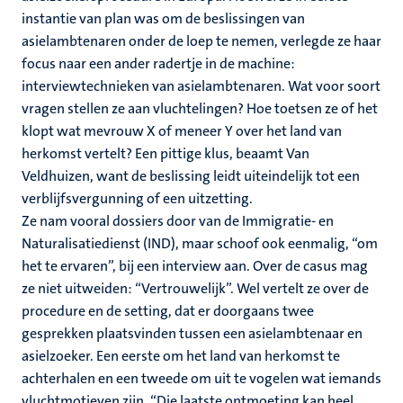
instantie van plan was om de beslissingen van
asielambtenaren onder de loep te nemen, verlegde ze haar
focus naar een ander radertje in de machine:
interviewtechnieken van asielambtenaren. Wat voor soort
vragen stellen ze aan vluchtelingen? Hoe toetsen ze of het
klopt wat mevrouw X of meneer Y over het land van
herkomst vertelt? Een pittige klus, beaamt Van
Veldhuizen, want de beslissing leidt uiteindelijk tot een
verblijfsvergunning of een uitzetting.
Ze nam vooral dossiers door van de Immigratie- en
Naturalisatiedienst (IND), maar schoof ook eenmalig, “om
het te ervaren”, bij een interview aan. Over de casus mag
ze niet uitweiden: “Vertrouwelijk”. Wel vertelt ze over de
procedure en de setting, dat er doorgaans twee
gesprekken plaatsvinden tussen een asielambtenaar en
asielzoeker. Een eerste om het land van herkomst te
achterhalen en een tweede om uit te vogelen wat iemands
vluchtmotieven zijn. “Die laatste ontmoeting kan heel