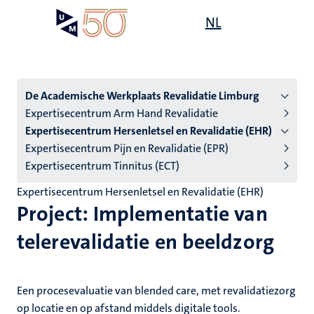
Skip
Open
NL
Search
My
to
UM
menu
on
main
the
content
websit
Menu
De Academische Werkplaats Revalidatie Limburg
Expertisecentrum Arm Hand Revalidatie
institutes
Expertisecentrum Hersenletsel en Revalidatie (EHR)
niveau
Expertisecentrum Pijn en Revalidatie (EPR)
2/3
Expertisecentrum Tinnitus (ECT)
English
Expertisecentrum Hersenletsel en Revalidatie (EHR)
(EN)
Project: Implementatie van
telerevalidatie en beeldzorg
Een procesevaluatie van blended care, met revalidatiezorg
op locatie en op afstand middels digitale tools.