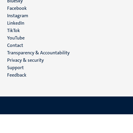
Social
Bluesky
Facebook
media
Instagram
LinkedIn
TikTok
YouTube
Menu
Contact
Transparency & Accountability
footer
Privacy & security
(EN)
Support
Feedback