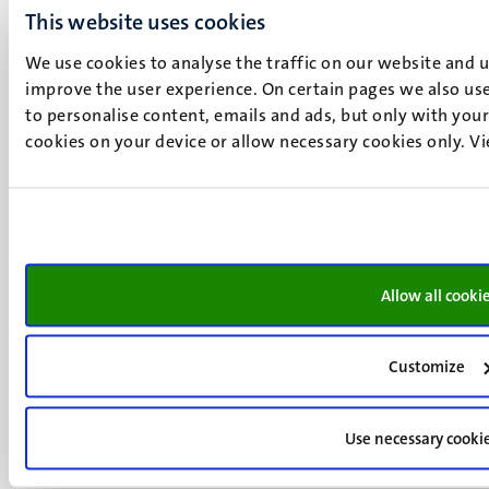
This website uses cookies
We use cookies to analyse the traffic on our website and 
improve the user experience. On certain pages we also use
to personalise content, emails and ads, but only with your 
UM visiting address
cookies on your device or allow necessary cookies only. V
Minderbroedersberg 4-6
6211 LK
Maastricht
+31 43 388 2222
UM postal address
Allow all cooki
P.O. Box 616
6200 MD
Customize
Maastricht
Social
Bluesky
Facebook
media
Use necessary cooki
Instagram
LinkedIn