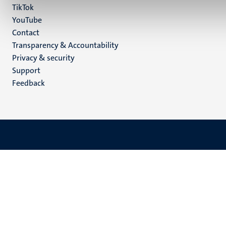
TikTok
YouTube
Menu
Contact
Transparency & Accountability
footer
Privacy & security
(EN)
Support
Feedback