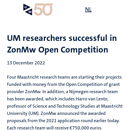
Skip
Open
NL
Search
My
to
UM
menu
on
main
the
content
websit
UM researchers successful in
ZonMw Open Competition
13 December 2022
Four Maastricht research teams are starting their projects
funded with money from the Open Competition of grant
provider ZonMw. In addition, a Nijmegen research team
has been awarded, which includes Harro van Lente,
professor of Science and Technology Studies at Maastricht
University (UM). ZonMw announced the awarded
proposals from the 2021 application round earlier today.
Each research team will receive €750,000 euros.