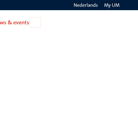
Nederlands
My UM
Search
ws & events
Open
on
News
the
&
events
websit