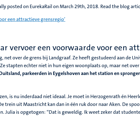
nally posted on EurekaRail on March 29th, 2018. Read the blog artic
or een attractieve grensregio’
ar vervoer een voorwaarde voor een att
rg, net over de grens bij Landgraaf. Ze heeft gestudeerd aan de U
Ze stapten echter niet in hun eigen woonplaats op, maar net over
uitsland, parkeerden in Eygelshoven aan het station en sprongen 
n, is nu inderdaad niet ideaal. Je moet in Herzogenrath én Heerle
De trein uit Maastricht kan dan in één ruk door naar Aken. De sp
den. Julia is opgetogen: “Dat is geweldig. Ik weet zeker dat stude