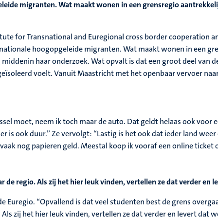
leide migranten. Wat maakt wonen in een grensregio aantrekkelijk 
itute for Transnational and Euregional cross border cooperation a
ernationale hoogopgeleide migranten. Wat maakt wonen in een gren
 nog middenin haar onderzoek. Wat opvalt is dat een groot deel va
geïsoleerd voelt. Vanuit Maastricht met het openbaar vervoer naar h
Brussel moet, neem ik toch maar de auto. Dat geldt helaas ook voor 
 is ook duur.” Ze vervolgt: “Lastig is het ook dat ieder land weer
vaak nog papieren geld. Meestal koop ik vooraf een online ticket
 de regio. Als zij het hier leuk vinden, vertellen ze dat verder en 
de Euregio. “Opvallend is dat veel studenten best de grens overg
Als zij het hier leuk vinden, vertellen ze dat verder en levert dat