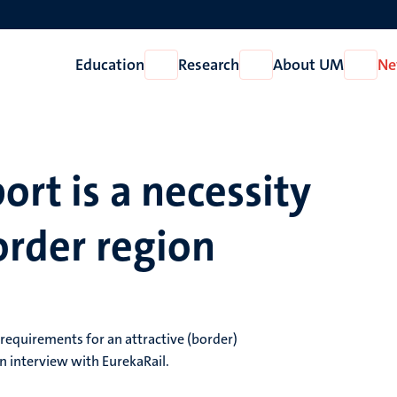
Education
Research
About UM
Ne
Open
Open
Open
Education
Research
About
UM
ort is a necessity
order region
 requirements for an attractive (border)
an interview with EurekaRail.