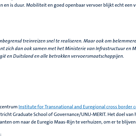
an en is duur. Mobiliteit en goed openbaar vervoer blijkt echt een
r onbegrensd treinreizen snel te realiseren. Maar ook om belemm
t zich dan ook samen met het Ministerie van Infrastructuur en Mi
gië en Duitsland en alle betrokken vervoersmaatschappijen.
secentrum
Institute for Transnational and Euregional cross border 
astricht Graduate School of Governance/UNU-MERIT. Het doel van he
en om naar de Euregio Maas-Rijn te verhuizen, om er te blijven 
: