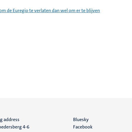
 om de Euregio te verlaten dan wel om er te blijven
ng address
Social
Bluesky
edersberg 4-6
Facebook