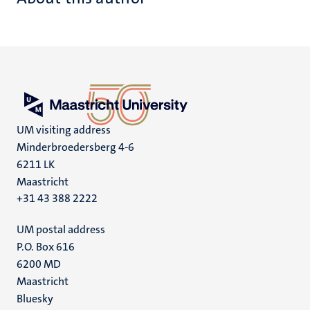
UM visiting address
Minderbroedersberg 4-6
6211 LK
Maastricht
+31 43 388 2222
UM postal address
P.O. Box 616
6200 MD
Maastricht
Social
Bluesky