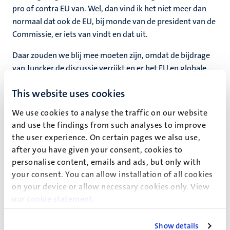
pro of contra EU van. Wel, dan vind ik het niet meer dan
normaal dat ook de EU, bij monde van de president van de
Commissie, er iets van vindt en dat uit.
Daar zouden we blij mee moeten zijn, omdat de bijdrage
van Juncker de discussie verrijkt en er het EU en globale
perspectief aan toevoegt. Als we een debat willen
This website uses cookies
voorafgaand aan het referendum moeten we het mooi
vinden als er relevante standpunten worden ingebracht.
We use cookies to analyse the traffic on our website
En het perspectief van de EU lijkt mij zeer relevant. Waren
and use the findings from such analyses to improve
we daar geen lid van en zijn we er niet dit voorjaar even
the user experience. On certain pages we also use,
voorzitter van? Wij hebben opvattingen over de EU, mag
after you have given your consent, cookies to
dan de EU opvattingen over ons hebben?
personalise content, emails and ads, but only with
your consent. You can allow installation of all cookies
Bij de verkiezing van de Tweede Kamervoorzitter
on your device or allow necessary cookies only. View
betoogde de ene na de andere spreker hoe belangrijk het
our
cookie statement
.
open en vrije debat is. Wel dat geldt dunkt mij ook voor
deelname vanuit de EU aan debatten in Nederland over EU
Show details