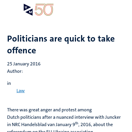
Skip
Open
Search
My
to
UM
menu
on
main
the
content
websit
Politicians are quick to take
offence
25 January 2016
Author:
in
Law
There was great anger and protest among
Dutch politicians after a nuanced interview with Juncker
th
in NRC Handelsblad van January 9
, 2016, about the
referendum on the EU-Ukraine association