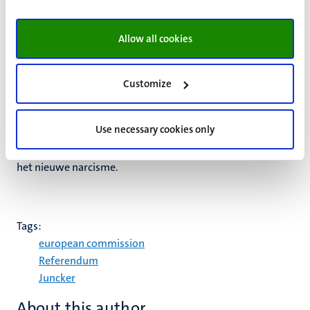
relevante zaken.
De reactie van een aantal Nederlandse politici leek nu wat
Allow all cookies
erg veel op de reacties van Poolse gezagsdragers die niet
willen dat de EU zich bemoeit met inbreuken op de
rechtsstatelijkheid in Polen. Soevereiniteit betekent hoop
Customize
ik niet dat we niet meer grensoverschrijdend het debat
kunnen en mogen aangaan en elkaar niet meer mogen
Use necessary cookies only
aanspreken op stappen die in strijd zijn met EU waarden
en EU beleid. Als we dat niet meer mogen is soevereiniteit
het nieuwe narcisme.
Tags:
european commission
Referendum
Juncker
About this author