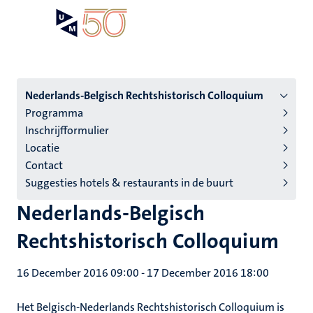
Skip
Open
Search
My
to
UM
menu
on
main
the
content
websit
Menu
Nederlands-Belgisch Rechtshistorisch Colloquium
Programma
subpage
Inschrijfformulier
Locatie
Contact
Suggesties hotels & restaurants in de buurt
Nederlands-Belgisch
Rechtshistorisch Colloquium
16 December 2016 09:00
-
17 December 2016 18:00
Het Belgisch-Nederlands Rechtshistorisch Colloquium is