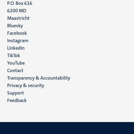
P.O. Box 616
6200 MD
Maastricht
Social
Bluesky
Facebook
media
Instagram
LinkedIn
TikTok
YouTube
Menu
Contact
Transparency & Accountability
footer
Privacy & security
(EN)
Support
Feedback