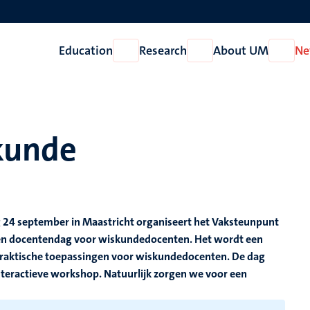
Education
Research
About UM
Ne
Open
Open
Open
Education
Research
About
UM
kunde
 24 september in Maastricht organiseert het Vaksteunpunt
en docentendag voor wiskundedocenten. Het wordt een
praktische toepassingen voor wiskundedocenten. De dag
interactieve workshop. Natuurlijk zorgen we voor een