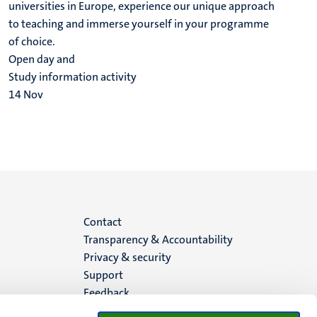
universities in Europe, experience our unique approach
to teaching and immerse yourself in your programme
of choice.
Open day and
Study information activity
14
Nov
Menu
Contact
Transparency & Accountability
footer
Privacy & security
Support
(EN)
Feedback