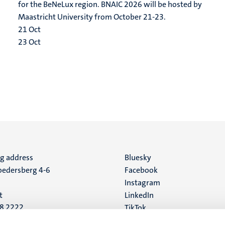
for the BeNeLux region. BNAIC 2026 will be hosted by
Maastricht University from October 21-23.
21
Oct
23
Oct
ng address
Social
Bluesky
edersberg 4-6
Facebook
media
Instagram
t
LinkedIn
88 2222
TikTok
YouTube