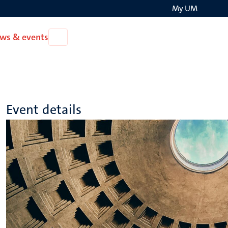
My UM
Search
ws & events
Open
on
News
the
&
events
websit
Event details