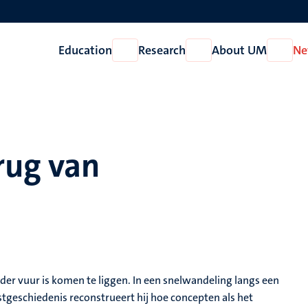
Education
Research
About UM
Ne
Open
Open
Open
Education
Research
About
UM
rug van
r vuur is komen te liggen. In een snelwandeling langs een
stgeschiedenis reconstrueert hij hoe concepten als het