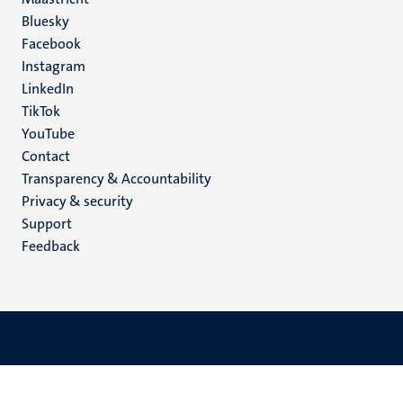
Social
Bluesky
Facebook
media
Instagram
LinkedIn
TikTok
YouTube
Menu
Contact
Transparency & Accountability
footer
Privacy & security
(EN)
Support
Feedback