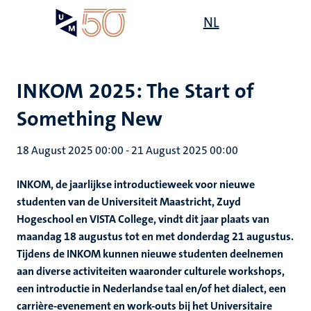
Skip
Open
NL
Search
My
to
UM
menu
on
main
the
content
websit
INKOM 2025: The Start of
Something New
18 August 2025 00:00
-
21 August 2025 00:00
INKOM, de jaarlijkse introductieweek voor nieuwe
studenten van de Universiteit Maastricht, Zuyd
Hogeschool en VISTA College, vindt dit jaar plaats van
maandag 18 augustus tot en met donderdag 21 augustus.
Tijdens de INKOM kunnen nieuwe studenten deelnemen
aan diverse activiteiten waaronder culturele workshops,
een introductie in Nederlandse taal en/of het dialect, een
carrière-evenement en work-outs bij het Universitaire