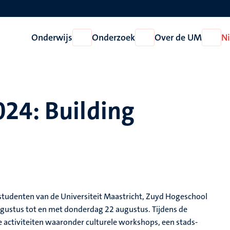
Onderwijs
Onderzoek
Over de UM
N
Open
Open
Open
Onderwijs
Onderzoek
Over
de
UM
24: Building
studenten van de Universiteit Maastricht, Zuyd Hogeschool
augustus tot en met donderdag 22 augustus. Tijdens de
ctiviteiten waaronder culturele workshops, een stads-