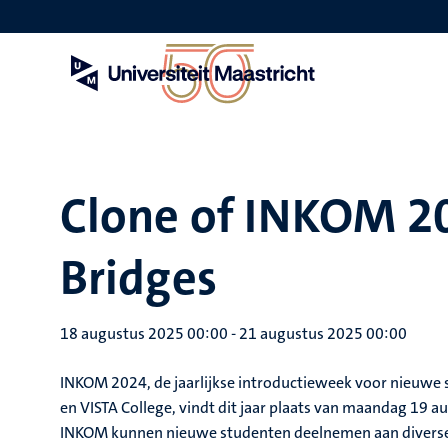
Overslaan
en
naar
de
inhoud
gaan
Clone of INKOM 20
Bridges
18 augustus 2025 00:00
-
21 augustus 2025 00:00
INKOM 2024, de jaarlijkse introductieweek voor nieuwe 
en VISTA College, vindt dit jaar plaats van maandag 19 
INKOM kunnen nieuwe studenten deelnemen aan diverse a