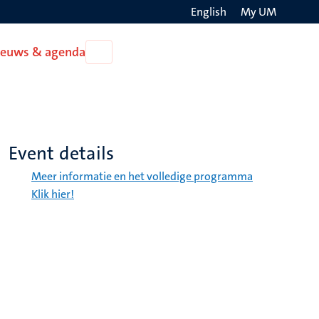
English
My UM
Search
ieuws & agenda
Open
on
Nieuws
the
&
agenda
websit
Event details
Meer informatie en het volledige programma
Klik hier!