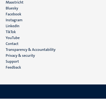
Maastricht
Social
Bluesky
Facebook
media
Instagram
LinkedIn
TikTok
YouTube
Menu
Contact
Transparency & Accountability
footer
Privacy & security
(EN)
Support
Feedback