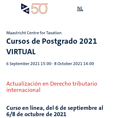
Skip
Open
NL
Search
My
to
UM
menu
on
main
the
content
websit
Maastricht Centre for Taxation
Cursos de Postgrado 2021
VIRTUAL
6 September 2021 15:00
-
8 October 2021 14:00
Actualización en Derecho tributario
internacional
Curso en línea, del 6 de septiembre al
6/8 de octubre de 2021