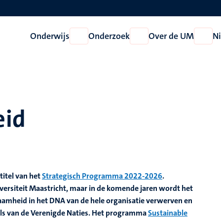
Onderwijs
Onderzoek
Over de UM
N
Open
Open
Open
Onderwijs
Onderzoek
Over
de
UM
id
rtitel van het
Strategisch Programma 2022-2026
.
versiteit Maastricht, maar in de komende jaren wordt het
zaamheid in het DNA van de hele organisatie verwerven en
ls van de Verenigde Naties. Het programma
Sustainable