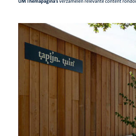
UM Themapagina’s
verzamelen relevante content rondom