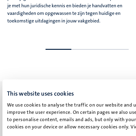
je met hun juridische kennis en bieden je handvatten en
vaardigheden om opgewassen te zijn tegen huidige en
toekomstige uitdagingen in jouw vakgebied.
Ga
Ga
naar
naar
de
de
vorige
volgende
dia
dia
This website uses cookies
We use cookies to analyse the traffic on our website and 
improve the user experience. On certain pages we also use
UM visiting address
to personalise content, emails and ads, but only with your 
Minderbroedersberg 4-6
cookies on your device or allow necessary cookies only. V
6211 LK