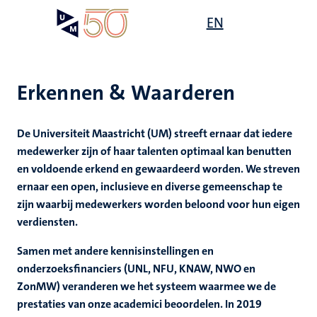
Overslaan
Open
EN
Search
My
en
UM
menu
on
naar
the
de
websit
inhoud
Erkennen & Waarderen
gaan
it,
De Universiteit Maastricht (UM) streeft ernaar dat iedere
tie
ardigheid
medewerker zijn of haar talenten optimaal kan benutten
mheid
en voldoende erkend en gewaardeerd worden. We streven
s
ernaar een open, inclusieve en diverse gemeenschap te
n
zijn waarbij medewerkers worden beloond voor hun eigen
verdiensten.
en
Samen met andere kennisinstellingen en
d
onderzoeksfinanciers (UNL, NFU, KNAW, NWO en
ZonMW) veranderen we het systeem waarmee we de
prestaties van onze academici beoordelen. In 2019