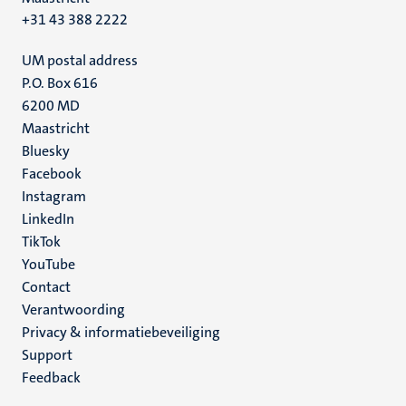
+31 43 388 2222
UM postal address
P.O. Box 616
6200 MD
Maastricht
Social
Bluesky
Facebook
media
Instagram
LinkedIn
TikTok
YouTube
Menu
Contact
Verantwoording
footer
Privacy & informatiebeveiliging
(NL)
Support
Feedback