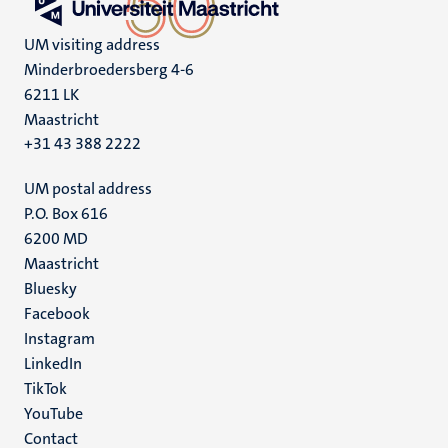
UM visiting address
Minderbroedersberg 4-6
6211 LK
Maastricht
+31 43 388 2222
UM postal address
P.O. Box 616
6200 MD
Maastricht
Social
Bluesky
Facebook
media
Instagram
LinkedIn
TikTok
YouTube
Menu
Contact