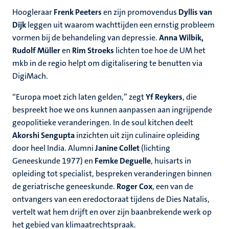
Hoogleraar
Frenk Peeters
en zijn promovendus
Dyllis van
Dijk
leggen uit waarom wachttijden een ernstig probleem
vormen bij de behandeling van depressie.
Anna Wilbik,
Rudolf Müller
en
Rim Stroeks
lichten toe hoe de UM het
mkb in de regio helpt om digitalisering te benutten via
DigiMach.
“Europa moet zich laten gelden,” zegt
Yf Reykers
, die
bespreekt hoe we ons kunnen aanpassen aan ingrijpende
geopolitieke veranderingen. In de soul kitchen deelt
Akorshi Sengupta
inzichten uit zijn culinaire opleiding
door heel India. Alumni
Janine Collet
(lichting
Geneeskunde 1977) en
Femke Deguelle
, huisarts in
opleiding tot specialist, bespreken veranderingen binnen
de geriatrische geneeskunde.
Roger Cox
, een van de
ontvangers van een eredoctoraat tijdens de Dies Natalis,
vertelt wat hem drijft en over zijn baanbrekende werk op
het gebied van klimaatrechtspraak.