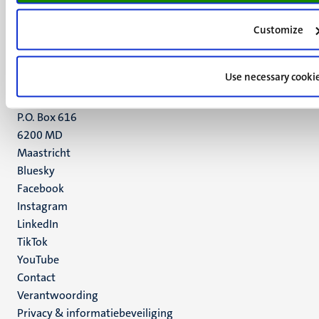
Minderbroedersberg 4-6
Customize
6211 LK
Maastricht
+31 43 388 2222
Use necessary cooki
UM postal address
P.O. Box 616
6200 MD
Maastricht
Social
Bluesky
Facebook
media
Instagram
LinkedIn
TikTok
YouTube
Menu
Contact
Verantwoording
footer
Privacy & informatiebeveiliging