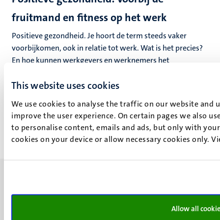
fruitmand en fitness op het werk
Positieve gezondheid. Je hoort de term steeds vaker
voorbijkomen, ook in relatie tot werk. Wat is het precies?
En hoe kunnen werkgevers en werknemers het
toepassen? Hoogleraar Tim Huijts doet onderzoek naar
This website uses cookies
positieve gezondheid op de werkvloer.
We use cookies to analyse the traffic on our website and 
improve the user experience. On certain pages we also use
to personalise content, emails and ads, but only with your 
cookies on your device or allow necessary cookies only. V
Allow all cooki
UM visiting address