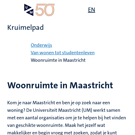
Overslaan
Open
EN
Search
My
en
UM
menu
on
naar
the
Kruimelpad
de
websit
inhoud
Home
gaan
Onderwijs
mte
Van wonen tot studentenleven
Woonruimte in Maastricht
gen
ht
Woonruimte in Maastricht
,
ing
euning
Kom je naar Maastricht en ben je op zoek naar een
elden
woning? De Universiteit Maastricht (UM) werkt samen
ing
met een aantal organisaties om je te helpen bij het vinden
van geschikte woonruimte. Maak het jezelf wat
en
makkelijker en begin vroeg met zoeken, zodat je kunt