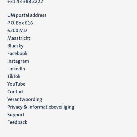
+31 43 388 2222
UM postal address
P.O. Box 616
6200 MD
Maastricht
Social
Bluesky
Facebook
media
Instagram
LinkedIn
TikTok
YouTube
Menu
Contact
Verantwoording
footer
Privacy & informatiebeveiliging
(NL)
Support
Feedback