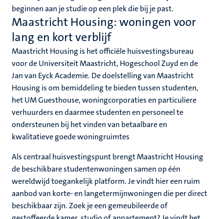
nleven
beginnen aan je studie op een plek die bij je past.
nd
Maastricht Housing: woningen voor
en
lang en kort verblijf
nd
Maastricht Housing is het officiële huisvestingsbureau
voor de Universiteit Maastricht, Hogeschool Zuyd en de
Jan van Eyck Academie. De doelstelling van Maastricht
tie
Housing is om bemiddeling te bieden tussen studenten,
het UM Guesthouse, woningcorporaties en particuliere
verhuurders en daarmee studenten en personeel te
ent
ondersteunen bij het vinden van betaalbare en
s
kwalitatieve goede woningruimtes
norganisaties
Als centraal huisvestingspunt brengt Maastricht Housing
de beschikbare studentenwoningen samen op één
wereldwijd toegankelijk platform. Je vindt hier een ruim
aanbod van korte- en langetermijnwoningen die per direct
beschikbaar zijn. Zoek je een gemeubileerde of
gestoffeerde kamer, studio of appartement? Je vindt het