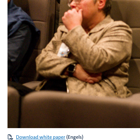
D
ownload white paper
(Engels)