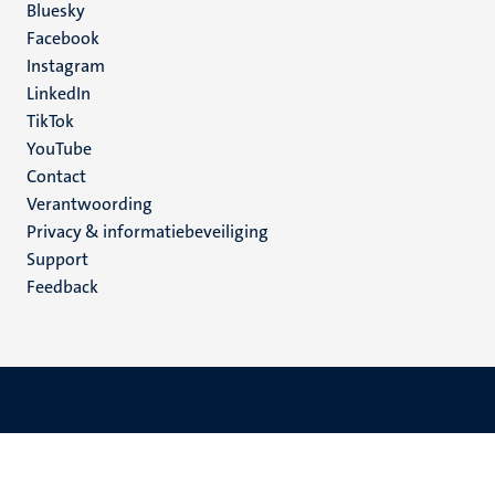
Social
Bluesky
Facebook
media
Instagram
LinkedIn
TikTok
YouTube
Menu
Contact
Verantwoording
footer
Privacy & informatiebeveiliging
(NL)
Support
Feedback