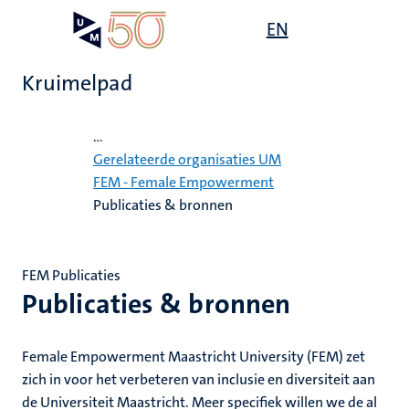
Overslaan
Open
EN
Search
My
en
UM
menu
on
naar
the
Kruimelpad
de
websit
inhoud
Home
gaan
...
it,
d
Gerelateerde organisaties UM
tie
ardigheid
FEM - Female Empowerment
Publicaties & bronnen
erde
mheid
s
ties
n
rment
FEM Publicaties
en
Publicaties & bronnen
e
en
d
Female Empowerment Maastricht University (FEM) zet
zich in voor het verbeteren van inclusie en diversiteit aan
de Universiteit Maastricht. Meer specifiek willen we de al