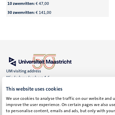
10 zwemritten:
€ 47,00
30 zwemritten:
€ 141,00
UM visiting address
Minderbroedersberg 4-6
6211 LK
This website uses cookies
Maastricht
+31 43 388 2222
We use cookies to analyse the traffic on our website and 
improve the user experience. On certain pages we also use
UM postal address
to personalise content, emails and ads, but only with your 
P.O. Box 616