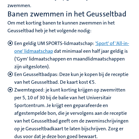
nleven
zwemmen.
nd
Banen zwemmen in het Geusseltbad
en
Om met korting banen te kunnen zwemmen in het
Geusseltbad heb je het volgende nodig:
nd
Een geldig UM SPORTS-lidmaatschap:
'Sport' of 'All-in-
one' lidmaatschap
dat minimaal een half jaar geldig is
tie
('Gym' lidmaatschappen en maandlidmaatschappen
zijn uitgesloten).
Een Geusseltbadpas: Deze kun je kopen bij de receptie
ent
van het Geusseltbad. De kaart kost €5.
s
norganisaties
Zwemtegoed: je kunt korting krijgen op zwemritten
per 5, 10 of 30 bij de balie van het Universitair
Sportcentrum. Je krijgt een geparafeerde en
afgestempelde bon, die je vervolgens aan de receptie
van het Geusseltbad geeft om de zweminschrijvingen
op je Geusseltbadkaart te laten bijschrijven. Zorg er
dus voor dat je deze bon goed bewaart.