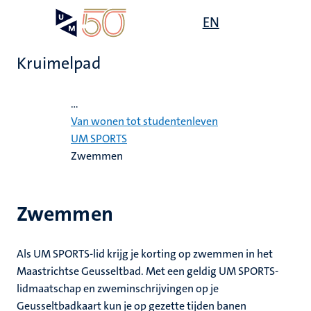
Overslaan
Open
EN
Search
My
en
UM
menu
on
naar
the
Kruimelpad
de
websit
inhoud
Home
gaan
...
mte
Van wonen tot studentenleven
UM SPORTS
gen
ht
Zwemmen
,
Zwemmen
ing
euning
elden
Als UM SPORTS-lid krijg je korting op zwemmen in het
ing
Maastrichtse Geusseltbad. Met een geldig UM SPORTS-
lidmaatschap en zweminschrijvingen op je
en
Geusseltbadkaart kun je op gezette tijden banen