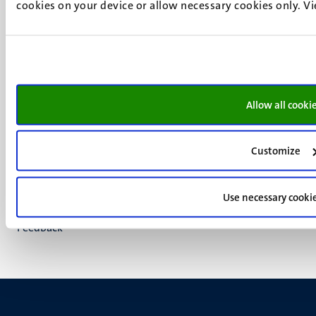
cookies on your device or allow necessary cookies only. V
6200 MD
Maastricht
Social
Bluesky
Facebook
media
Instagram
LinkedIn
Allow all cooki
TikTok
YouTube
Customize
Menu
Contact
Verantwoording
footer
Privacy & informatiebeveiliging
Use necessary cooki
(NL)
Support
Feedback