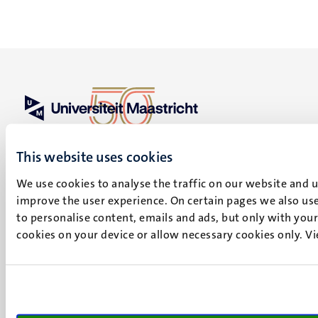
UM visiting address
Minderbroedersberg 4-6
This website uses cookies
6211 LK
We use cookies to analyse the traffic on our website and 
Maastricht
improve the user experience. On certain pages we also use
+31 43 388 2222
to personalise content, emails and ads, but only with your 
cookies on your device or allow necessary cookies only. V
UM postal address
P.O. Box 616
6200 MD
Maastricht
Social
Bluesky