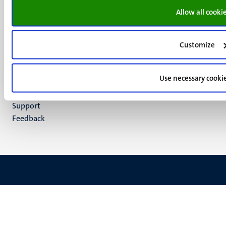
Facebook
media
Allow all cooki
Instagram
LinkedIn
TikTok
Customize
YouTube
Menu
Contact
Use necessary cooki
Verantwoording
footer
Privacy & informatiebeveiliging
(NL)
Support
Feedback