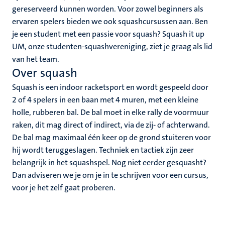
nleven
gereserveerd kunnen worden. Voor zowel beginners als
nd
ervaren spelers bieden we ook squashcursussen aan. Ben
en
je een student met een passie voor squash? Squash it up
UM, onze studenten-squashvereniging, ziet je graag als lid
nd
van het team.
Over squash
tie
Squash is een indoor racketsport en wordt gespeeld door
2 of 4 spelers in een baan met 4 muren, met een kleine
holle, rubberen bal. De bal moet in elke rally de voormuur
ent
raken, dit mag direct of indirect, via de zij- of achterwand.
s
De bal mag maximaal één keer op de grond stuiteren voor
norganisaties
hij wordt teruggeslagen. Techniek en tactiek zijn zeer
belangrijk in het squashspel. Nog niet eerder gesquasht?
Dan adviseren we je om je in te schrijven voor een cursus,
voor je het zelf gaat proberen.