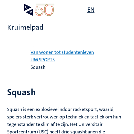
Overslaan
Open
EN
Search
My
en
UM
menu
on
naar
the
Kruimelpad
de
websit
inhoud
Home
gaan
...
mte
Van wonen tot studentenleven
UM SPORTS
gen
ht
Squash
,
Squash
ing
euning
elden
Squash is een explosieve indoor racketsport, waarbij
ing
spelers sterk vertrouwen op techniek en tactiek om hun
tegenstander te slim af te zijn. Het Universitair
en
Sportcentrum (USC) heeft drie squashbanen die