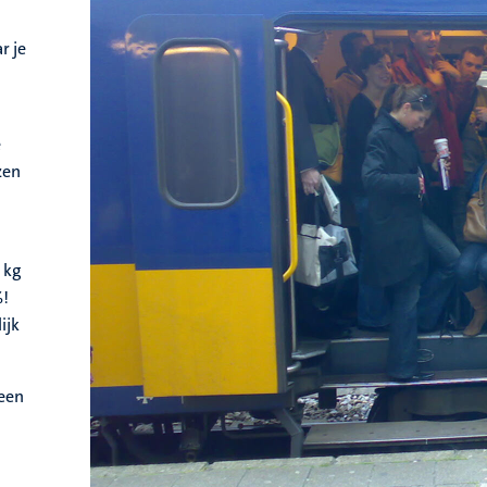
r je
e
zen
 kg
%!
ijk
 een