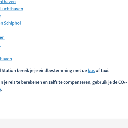
chthaven
i Luchthaven
n
n Schiphol
ven
n
thaven
l Station bereik je je eindbestemming met de
bus
of taxi.
je reis te berekenen en zelfs te compenseren, gebruik je de CO₂-
e
.