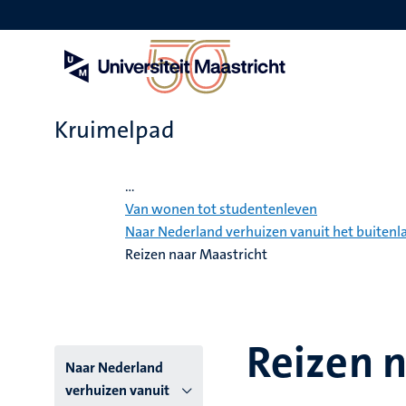
Overslaan
en
naar
de
inhoud
gaan
Kruimelpad
Home
...
Van wonen tot studentenleven
Naar Nederland verhuizen vanuit het buitenl
Reizen naar Maastricht
Reizen n
Hoofmenu
Naar Nederland
verhuizen vanuit