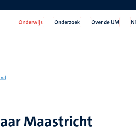
Onderwijs
Onderzoek
Over de UM
N
Open
Open
Open
Onderwijs
Onderzoek
Over
de
UM
and
aar Maastricht