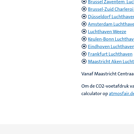
Brussel Zaventem Lu
Brussel-Zuid Charlero
Düsseldorf Luchthave
Amsterdam Luchthave
Luchthaven Weeze
Keulen-Bonn Luchtha
Eindhoven Luchthave
Frankfurt Luchthaven
Maastricht Aken Luch
Vanaf Maastricht Centraa
Om de CO2-voetafdruk van 
calculator op
atmosfair.d