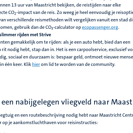
nen 13 uur van Maastricht bekijken, de reistijden naar elke
ecte CO
-impact van de reis. Zo weeg je heel eenvoudig je reisoptie
2
 van verschillende reismethoden wilt vergelijken vanuit een stad d
enomen, gebruik dan de CO₂-calculator op
ecopassenger.org
.
slimmer rijden met Strive
nten gemakkelijk om te rijden: als je een auto hebt, bied dan een
n rit nodig hebt, stap dan in. Het is een carpoolservice, exclusief v
dig, sociaal en duurzaam is: bespaar geld, ontmoet nieuwe mens
in één keer.
Klik
hier
om lid te worden van de community.
een nabijgelegen vliegveld naar Maastr
iegtuig en een routebeschrijving nodig hebt naar Maastricht Cent
er op je aankomstluchthaven voor reisinstructies: