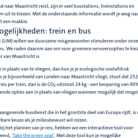
d naar Maastricht reist, zijn er veel busstations, treinstations en
m uit te kiezen. Met de onderstaande informatie wordt je weg naa
ht een makkie.
ogelijkheden: trein en bus
cht (UM) willen we duurzame reisgewoonten stimuleren onder onz
s. We raden daarom aan om voor groenere vervoersopties te kie
ur van Maastricht is.
in in plaats van te vliegen, dan kun je je ecologische voetafdruk
s je bijvoorbeeld van Londen naar Maastricht vliegt, stoot dat 252
reis per trein, dan is de CO₂-uitstoot 24 kg - een besparing van 90
nde opties aan in plaats van vliegen wanneer mogelijk dat mogel
angevende busdienst die in het grootste deel van Europa rijdt, is
bare keuze als je milieubewust wil reizen.
bij het plannen van je reis, hebben we een interactieve tool voor
ceerd,
'Take the green seat'
. Met deze tool kun je mogelijke