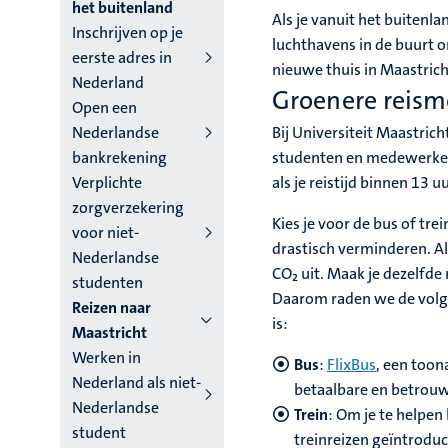
niveau
het buitenland
Als je vanuit het buitenlan
Inschrijven op je
4
luchthavens in de buurt o
eerste adres in
nieuwe thuis in Maastric
Nederlands
Nederland
Groenere reism
Open een
(NL)
Nederlandse
Bij Universiteit Maastri
bankrekening
studenten en medewerker
Verplichte
als je reistijd binnen 13 u
zorgverzekering
Kies je voor de bus of tre
voor niet-
drastisch verminderen. Al
Nederlandse
CO₂ uit. Maak je dezelfde 
studenten
Daarom raden we de volge
Reizen naar
is:
Maastricht
Werken in
Bus
:
FlixBus
,
een toona
Nederland als niet-
betaalbare en betrouw
Nederlandse
Trein
: Om je te helpen 
student
treinreizen geïntrodu