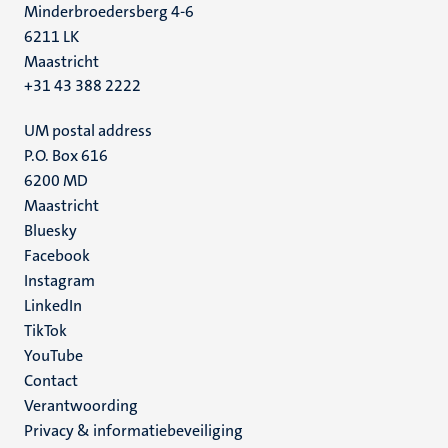
Minderbroedersberg 4-6
6211 LK
Maastricht
+31 43 388 2222
UM postal address
P.O. Box 616
6200 MD
Maastricht
Social
Bluesky
Facebook
media
Instagram
LinkedIn
TikTok
YouTube
Menu
Contact
Verantwoording
footer
Privacy & informatiebeveiliging
(NL)