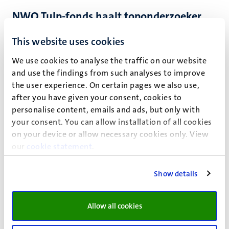
NWO Tulp-fonds haalt toponderzoeker
naar MaCSBio
This website uses cookies
MaCSBio verwelkomt toponderzoeker Irina Mohorianu in
We use cookies to analyse the traffic on our website
haar team. Ze komt dankzij het NWO Tulp-fonds naar
and use the findings from such analyses to improve
Nederland. Daarnaast financiert NWO het onderzoek van
the user experience. On certain pages we also use,
Joël Karel naar elektrocardiografische beeldvorming
after you have given your consent, cookies to
personalise content, emails and ads, but only with
your consent. You can allow installation of all cookies
on your device or allow necessary cookies only. View
our
cookie statement
.
Show details
Allow all cookies