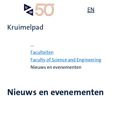
Overslaan
Open
EN
Search
My
en
UM
menu
on
naar
the
Kruimelpad
de
websit
inhoud
Home
gaan
...
ten
ek
Faculteiten
tie
e
Faculty of Science and Engineering
Nieuws en evenementen
js
ecentra
s
Nieuws en evenementen
en
leerdheid