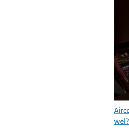
Airc
wel