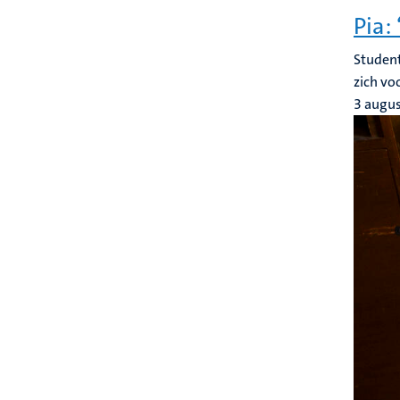
Pia:
Student
zich vo
3 augu