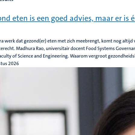
nd eten is een goed advies, maar er is 
ra werk dat gezond(er) eten met zich meebrengt, komt nog altijd 
erecht. Madhura Rao, universitair docent Food Systems Governan
Faculty of Science and Engineering. Waarom vergroot gezondheids
stus 2026