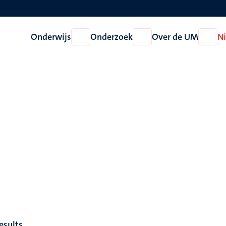
Onderwijs
Onderzoek
Over de UM
N
Open
Open
Open
Onderwijs
Onderzoek
Over
de
UM
esults