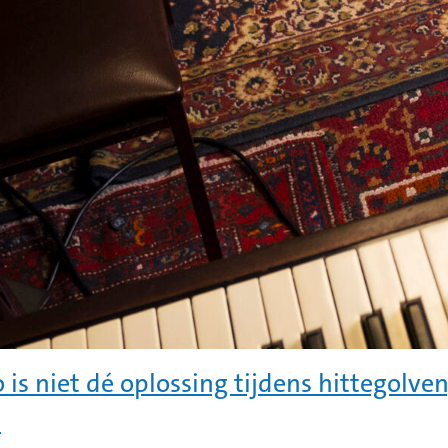
o is niet dé oplossing tijdens hittegolv
?