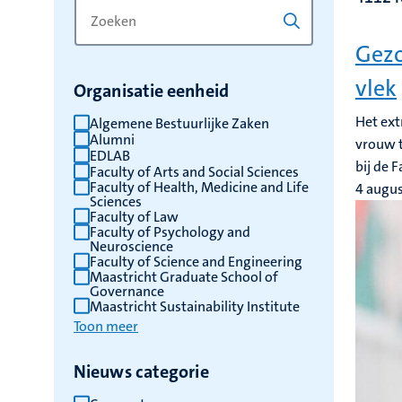
Zoek
Typ
op
een
Gezo
trefwoord
trefwoord
om
vlek
Organisatie eenheid
de
resultaten
Het ext
Algemene Bestuurlijke Zaken
Alumni
te
vrouw t
EDLAB
vernieuwen
bij de 
Faculty of Arts and Social Sciences
Faculty of Health, Medicine and Life
4 augu
Sciences
Faculty of Law
Faculty of Psychology and
Neuroscience
Faculty of Science and Engineering
Maastricht Graduate School of
Governance
Maastricht Sustainability Institute
Toon meer
Nieuws categorie