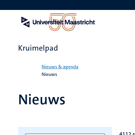
Overslaan
en
naar
de
inhoud
gaan
Kruimelpad
Home
Nieuws & agenda
Nieuws
Nieuws
4112 r