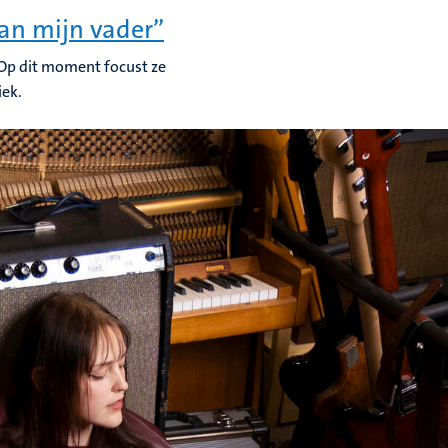
aan mijn vader”
 Op dit moment focust ze
iek.