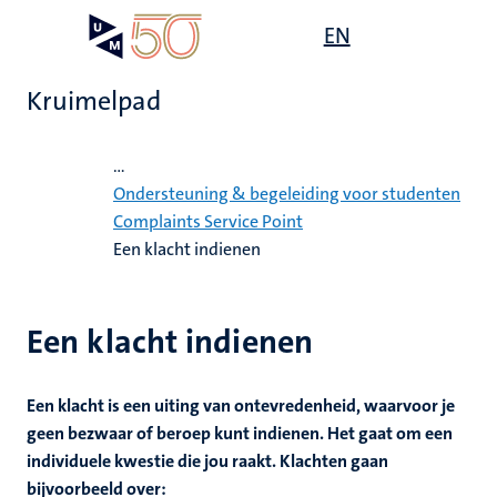
Overslaan
Open
EN
Search
My
en
UM
menu
on
naar
the
Kruimelpad
de
websit
inhoud
Home
gaan
...
Ondersteuning & begeleiding voor studenten
Complaints Service Point
gen
Een klacht indienen
,
Een klacht indienen
ing
nwelzijn
euning
elden
Een klacht is een uiting van ontevredenheid, waarvoor je
ing
geen bezwaar of beroep kunt indienen. Het gaat om een
y
individuele kwestie die jou raakt. Klachten gaan
en
bijvoorbeeld over: