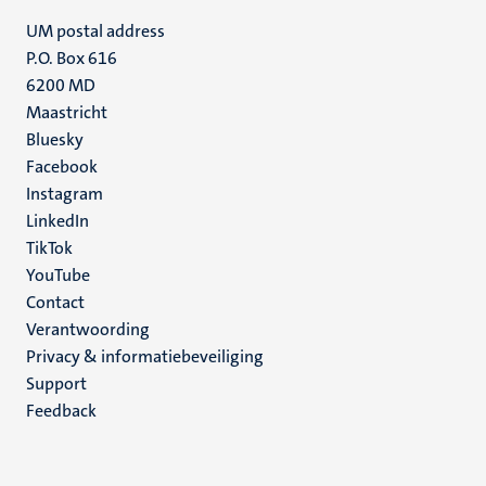
UM postal address
P.O. Box 616
6200 MD
Maastricht
Social
Bluesky
Facebook
media
Instagram
LinkedIn
TikTok
YouTube
Menu
Contact
Verantwoording
footer
Privacy & informatiebeveiliging
(NL)
Support
Feedback