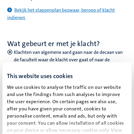
Bekijk het stappenplan bezwaar, beroep of klacht
indienen
Wat gebeurt er met je klacht?
Klachten van algemene aard gaan naar de decaan van
de faculteit waar de klacht over gaat of naar de
centrale klachtencommissie. De decaan vraagt
vervolgens de (facultaire) klachtencommissie om
This website uses cookies
advies, voordat hij/ zij een besluit neemt.
We use cookies to analyse the traffic on our website
Klachten over ongewenst gedag gaan naar een
and use the findings from such analyses to improve
vertrouwenspersoon of het College van Bestuur.
the user experience. On certain pages we also use,
Klachten in het kader van de ‘Gedragscode
after you have given your consent, cookies to
Internationale Student’ gaan naar het College van
personalise content, emails and ads, but only with
Bestuur.
your consent. You can allow installation of all cookies
on your device or allow necessary cookies only. View