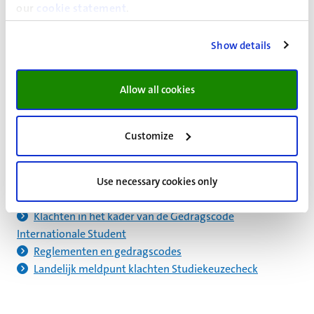
our
cookie statement
.
Klachtenregelingen
Show details
De facultaire klachtencommissies werken allemaal
volgens de UM Klachtenregeling. Deze regeling is op te
vragen bij de faculteit. De servicecentra en Maastricht
Allow all cookies
University Office (MUO) volgen de Klachtenregeling MUO
en Servicecentra.
Customize
Lees meer
Use necessary cookies only
Ongewenst gedrag melden
Klachten in het kader van de Gedragscode
Internationale Student
Reglementen en gedragscodes
Landelijk meldpunt klachten Studiekeuzecheck