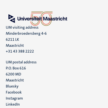
UM visiting address
Minderbroedersberg 4-6
6211 LK
Maastricht
+31 43 388 2222
UM postal address
P.O. Box 616
6200 MD
Maastricht
Social
Bluesky
Facebook
media
Instagram
LinkedIn