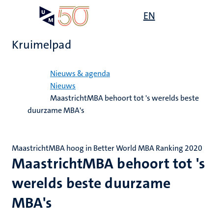
Overslaan
Open
EN
Search
My
en
UM
menu
on
naar
the
Kruimelpad
de
websit
inhoud
Home
gaan
Nieuws & agenda
Nieuws
MaastrichtMBA behoort tot 's werelds beste
duurzame MBA's
MaastrichtMBA hoog in Better World MBA Ranking 2020
MaastrichtMBA behoort tot 's
werelds beste duurzame
MBA's