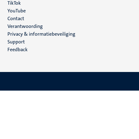
TikTok
YouTube
Menu
Contact
Verantwoording
footer
Privacy & informatiebeveiliging
(NL)
Support
Feedback