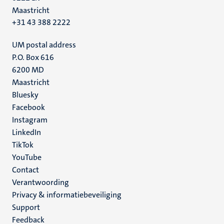
Maastricht
+31 43 388 2222
UM postal address
P.O. Box 616
6200 MD
Maastricht
Social
Bluesky
Facebook
media
Instagram
LinkedIn
TikTok
YouTube
Menu
Contact
Verantwoording
footer
Privacy & informatiebeveiliging
(NL)
Support
Feedback