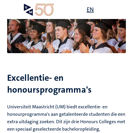
Overslaan
Open
EN
Search
My
en
UM
menu
on
naar
the
de
websit
inhoud
gaan
s
gen
Excellentie- en
,
honoursprogramma's
ing
euning
elden
Universiteit Maastricht (UM) biedt excellentie- en
ing
honourprogramma's aan getalenteerde studenten die een
extra uitdaging zoeken. Dit zijn drie Honours Colleges met
en
een speciaal geselecteerde bacheloropleiding,