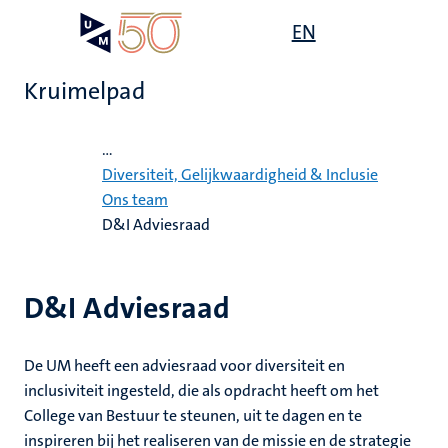
Overslaan
Open
EN
Search
My
en
UM
menu
on
naar
the
Kruimelpad
de
websit
inhoud
Home
gaan
...
it,
Diversiteit, Gelijkwaardigheid & Inclusie
tie
ardigheid
Ons team
D&I Adviesraad
mheid
s
n
D&I Adviesraad
en
e
en
d
De UM heeft een adviesraad voor diversiteit en
inclusiviteit ingesteld, die als opdracht heeft om het
College van Bestuur te steunen, uit te dagen en te
inspireren bij het realiseren van de missie en de strategie