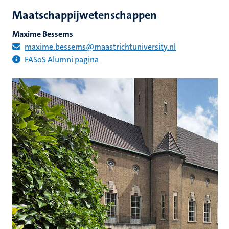
Maatschappijwetenschappen
Maxime Bessems
maxime.bessems@maastrichtuniversity.nl
FASoS
Alumni pagina