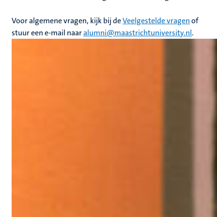
Voor algemene vragen, kijk bij de
Veelgestelde vragen
of
stuur een e-mail naar
alumni@maastrichtuniversity.nl
.