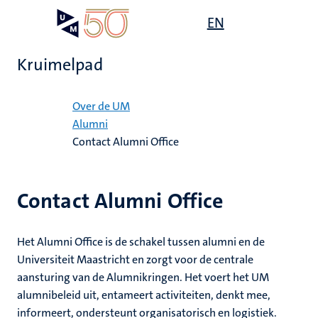
Overslaan
Open
EN
Search
My
en
UM
menu
on
naar
the
Kruimelpad
de
websit
inhoud
Home
gaan
Over de UM
Alumni
tie
Contact Alumni Office
en
s
Contact Alumni Office
Het Alumni Office is de schakel tussen alumni en de
Universiteit Maastricht en zorgt voor de centrale
aansturing van de Alumnikringen. Het voert het UM
alumnibeleid uit, entameert activiteiten, denkt mee,
informeert, ondersteunt organisatorisch en logistiek.