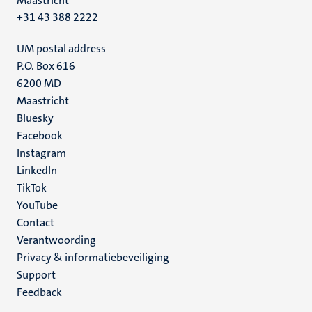
Maastricht
+31 43 388 2222
UM postal address
P.O. Box 616
6200 MD
Maastricht
Social
Bluesky
Facebook
media
Instagram
LinkedIn
TikTok
YouTube
Menu
Contact
Verantwoording
footer
Privacy & informatiebeveiliging
(NL)
Support
Feedback