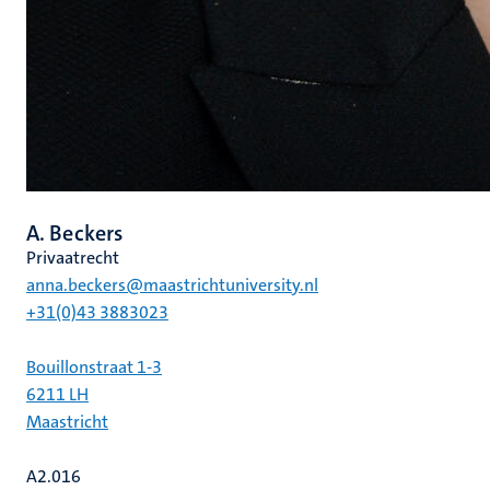
A. Beckers
Privaatrecht
anna.beckers@maastrichtuniversity.nl
+31(0)43 3883023
Bouillonstraat 1-3
6211 LH
Maastricht
A2.016