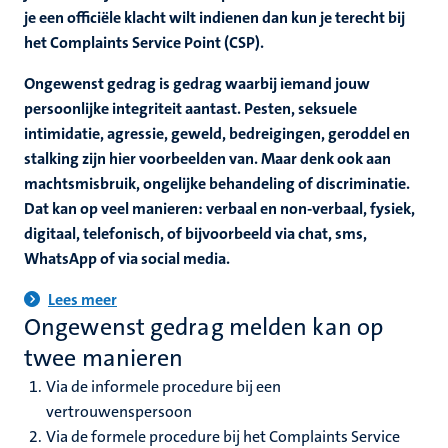
nleven
je een officiële klacht wilt indienen dan kun je terecht bij
het Complaints Service Point (CSP).
euning
Ongewenst gedrag is gedrag waarbij iemand jouw
ionale
persoonlijke integriteit aantast. Pesten, seksuele
n
en
intimidatie, agressie, geweld, bedreigingen, geroddel en
stalking zijn hier voorbeelden van. Maar denk ook aan
machtsmisbruik, ongelijke behandeling of discriminatie.
Dat kan op veel manieren: verbaal en non-verbaal, fysiek,
digitaal, telefonisch, of bijvoorbeeld via chat, sms,
nd
WhatsApp of via social media.
Lees meer
d
Ongewenst gedrag melden kan op
en
nts
twee manieren
Via de informele procedure bij een
vertrouwenspersoon
Via de formele procedure bij het Complaints Service