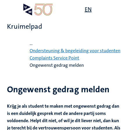
Overslaan
Open
EN
Search
My
en
UM
menu
on
naar
the
Kruimelpad
de
websit
inhoud
Home
gaan
...
Ondersteuning & begeleiding voor studenten
Complaints Service Point
gen
Ongewenst gedrag melden
,
Ongewenst gedrag melden
ing
nwelzijn
euning
elden
Krijg je als student te maken met ongewenst gedrag dan
ing
is een duidelijk gesprek met de andere partij soms
y
voldoende. Helpt dit niet, of wil je dit liever niet, dan kun
en
je terecht bij de vertrouwenspersoon voor studenten. Als