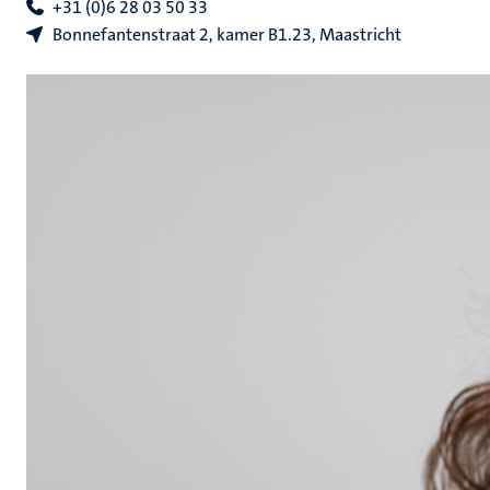
+31 (0)6 28 03 50 33
Bonnefantenstraat 2, kamer B1.23, Maastricht