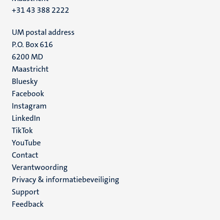
+31 43 388 2222
UM postal address
P.O. Box 616
6200 MD
Maastricht
Social
Bluesky
Facebook
media
Instagram
LinkedIn
TikTok
YouTube
Menu
Contact
Verantwoording
footer
Privacy & informatiebeveiliging
(NL)
Support
Feedback