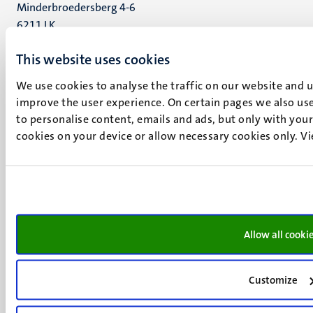
Minderbroedersberg 4-6
6211 LK
Maastricht
This website uses cookies
+31 43 388 2222
We use cookies to analyse the traffic on our website and 
UM postal address
improve the user experience. On certain pages we also use
P.O. Box 616
to personalise content, emails and ads, but only with your 
6200 MD
cookies on your device or allow necessary cookies only. V
Maastricht
Social
Bluesky
Facebook
media
Instagram
LinkedIn
TikTok
Allow all cooki
YouTube
Menu
Contact
Customize
Verantwoording
footer
Privacy & informatiebeveiliging
(NL)