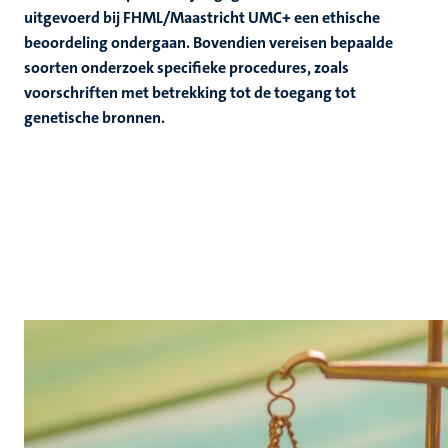
uitgevoerd bij FHML/Maastricht UMC+ een ethische
ing
beoordeling ondergaan. Bovendien vereisen bepaalde
appelijke
rkingen
soorten onderzoek specifieke procedures, zoals
it
voorschriften met betrekking tot de toegang tot
genetische bronnen.
genschap