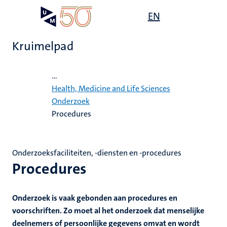
Overslaan
Open
EN
Search
My
en
UM
menu
on
naar
the
Kruimelpad
de
websit
inhoud
Home
gaan
...
ten
Health, Medicine and Life Sciences
tie
e
Onderzoek
Procedures
js
ten
ecentra
s
ek
eunende
Onderzoeksfaciliteiten, -diensten en -procedures
en
Procedures
res
ten
leerdheid
Onderzoek is vaak gebonden aan procedures en
voorschriften. Zo moet al het onderzoek dat menselijke
MUMC+
deelnemers of persoonlijke gegevens omvat en wordt