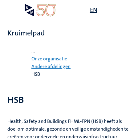
Overslaan
Open
EN
Search
My
en
UM
menu
on
naar
the
de
websit
Kruimelpad
inhoud
gaan
Home
...
ten
Onze organisatie
tie
Andere afdelingen
ecentra
HSB
s
en
HSB
Health, Safety and Buildings FHML-FPN (HSB) heeft als
doel om optimale, gezonde en veilige omstandigheden te
creëren voor onderzoek- en onderwijsinfrastructuur