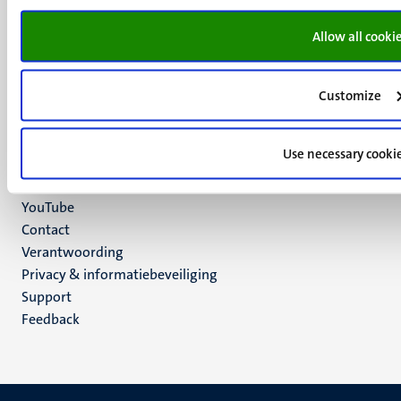
UM postal address
P.O. Box 616
Allow all cooki
6200 MD
Maastricht
Social
Bluesky
Customize
Facebook
media
Instagram
Use necessary cooki
LinkedIn
TikTok
YouTube
Menu
Contact
Verantwoording
footer
Privacy & informatiebeveiliging
(NL)
Support
Feedback