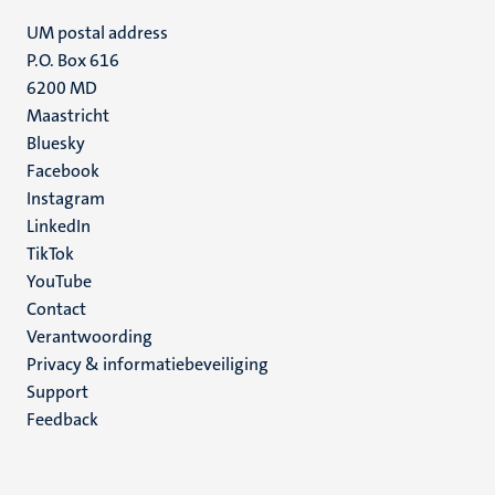
UM postal address
P.O. Box 616
6200 MD
Maastricht
Social
Bluesky
Facebook
media
Instagram
LinkedIn
TikTok
YouTube
Menu
Contact
Verantwoording
footer
Privacy & informatiebeveiliging
(NL)
Support
Feedback