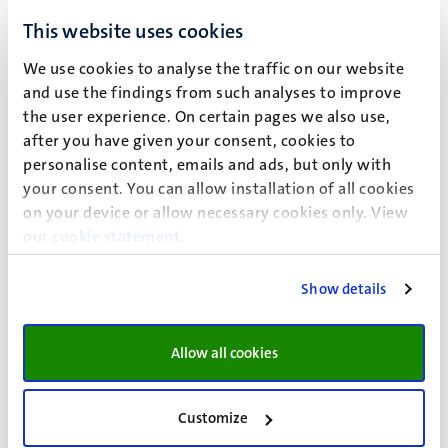
regulier onbepaalde tijd (type II) of een
asielvergunning (type III of IV).
This website uses cookies
Je hebt een geldige, reguliere
Nederlandse
We use cookies to analyse the traffic on our website
verblijfsvergunning bepaalde tijd (type I) met één van
and use the findings from such analyses to improve
de buitengewone verblijfsdoelen genoemd in “
Artikel 3
the user experience. On certain pages we also use,
Besluit Studiefinanciering 2000
”.
after you have given your consent, cookies to
Je hebt een geldige
Nederlandse
verblijfsvergunning
personalise content, emails and ads, but only with
type 'Artikel 50 TEU' (Brexit) voor het verblijfsdoel
your consent. You can allow installation of all cookies
'Residence document withdrawal agreement Art.
on your device or allow necessary cookies only. View
18(1)'.
our
cookie statement
.
Je bent in het bezit van een geldig
Nederlands
vreemdelingendocument (W-document).
Show details
Je hebt de nationaliteit van een niet-EU/EER-land, maar
je hebt een specifieke verblijfsvergunning “
langdurig
ingezetene-EC
”
van een ander EU-land dan Nederland.
Allow all cookies
De specifieke verblijfsvergunning “langdurig
ingezetene-EG” wordt alleen op aanvraag door een EU-
Customize
land verstrekt als je aan bepaalde aanvullende