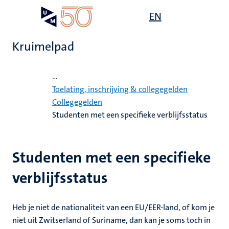
Overslaan
Open
EN
Search
My
en
UM
menu
on
naar
the
Kruimelpad
de
websit
inhoud
Home
gaan
...
g
Toelating, inschrijving & collegegelden
Collegegelden
gen
Studenten met een specifieke verblijfsstatus
ing
,
elden
Studenten met een specifieke
ing
euning
verblijfsstatus
elden
ig
ing
Heb je niet de nationaliteit van een EU/EER-land, of kom je
en
niet uit Zwitserland of Suriname, dan kan je soms toch in
ren