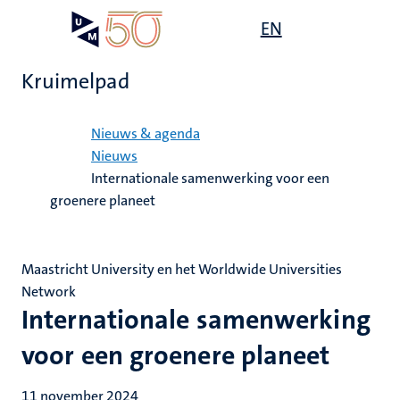
Overslaan
Open
EN
Search
My
en
UM
menu
on
naar
the
Kruimelpad
de
websit
inhoud
Home
gaan
Nieuws & agenda
Nieuws
Internationale samenwerking voor een
groenere planeet
Maastricht University en het Worldwide Universities
Network
Internationale samenwerking
voor een groenere planeet
11 november 2024