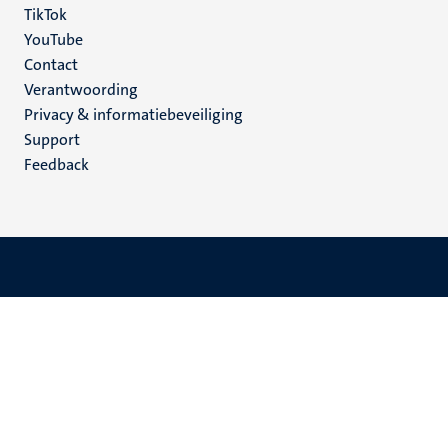
TikTok
YouTube
Menu
Contact
Verantwoording
footer
Privacy & informatiebeveiliging
(NL)
Support
Feedback