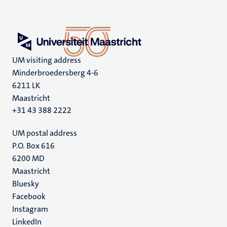
UM visiting address
Minderbroedersberg 4-6
6211 LK
Maastricht
+31 43 388 2222
UM postal address
P.O. Box 616
6200 MD
Maastricht
Social
Bluesky
Facebook
media
Instagram
LinkedIn