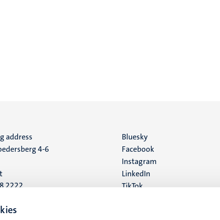
ng address
Social
Bluesky
edersberg 4-6
Facebook
media
Instagram
t
LinkedIn
88 2222
TikTok
YouTube
 address
kies
16