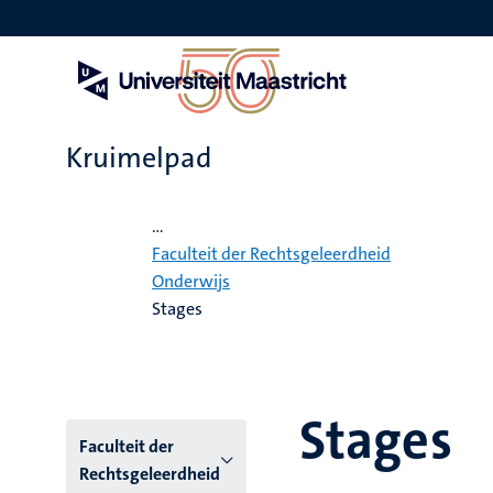
Overslaan
en
naar
de
inhoud
gaan
Kruimelpad
Home
...
Faculteit der Rechtsgeleerdheid
Onderwijs
Stages
Stages
Hoofmenu
Faculteit der
Rechtsgeleerdheid