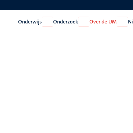
Onderwijs
Onderzoek
Over de UM
N
Open
Open
Open
Onderwijs
Onderzoek
Over
de
UM