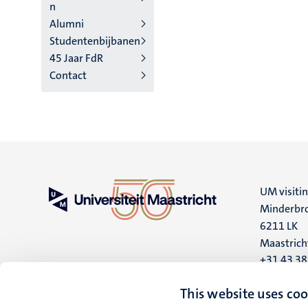
n
Alumni
Studentenbijbanen
45 Jaar FdR
Contact
UM visiti
Minderbro
6211 LK
Maastrich
+31 43 3
UM postal
This website uses coo
P.O. Box 6