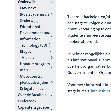
niveau
Onderwijs
LAW.next
4
(Postacademisch
Tijdens je bachelor- en/o
Nederlands
Onderwijs)
een stage te volgen die aa
Educational
(NL)
praktijkervaring op te do
Development and
studenten hun eerste baan 
Information
hebben afgerond.
Technology (EDIT)
Stages
Je hebt de mogelijkheid o
Video's
als internationaal. Dit o
Honoursprogram
overheidsorganisaties, Eu
ma’s
Gouvernementele Organis
Moot courts,
pleitwedstrijden
Voor meer informatie kun 
& legal clinics
stagebureau:
internships
Over de faculteit
Onderzoek
Capaciteitsgroepe