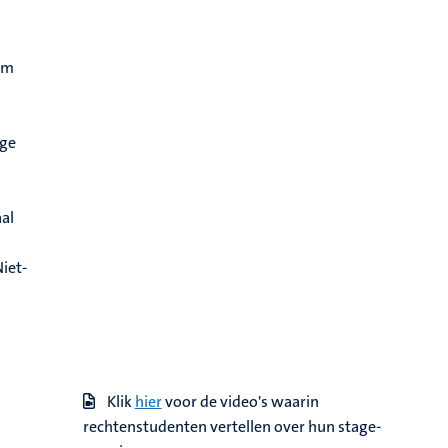
 om
age
aal
iet-
K
lik
hier
voor de video's waarin
rechtenstudenten vertellen over hun stage-