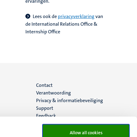
ervaringen.
L
ees ook de
privacyverklaring
van
de International Relations Office &
Internship Office
Menu
Contact
Verantwoording
footer
Privacy & informatiebeveiliging
Support
(NL)
Feedback
Allow all cookies