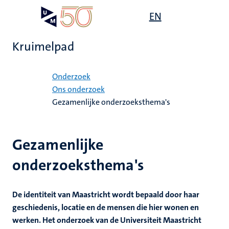
Overslaan
Open
EN
Search
My
en
UM
menu
on
naar
the
Kruimelpad
de
websit
inhoud
Home
gaan
Onderzoek
Ons onderzoek
ek
Gezamenlijke onderzoeksthema's
Gezamenlijke
onderzoeksthema's
De identiteit van Maastricht wordt bepaald door haar
it
geschiedenis, locatie en de mensen die hier wonen en
werken. Het onderzoek van de Universiteit Maastricht