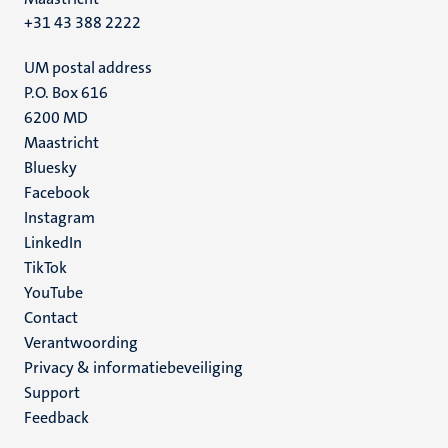
+31 43 388 2222
UM postal address
P.O. Box 616
6200 MD
Maastricht
Social
Bluesky
Facebook
media
Instagram
LinkedIn
TikTok
YouTube
Menu
Contact
Verantwoording
footer
Privacy & informatiebeveiliging
(NL)
Support
Feedback