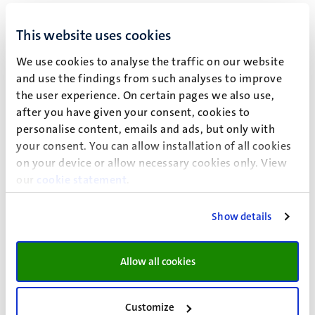
Jolande Pletzers
jolande.pletzers@maastrichtuniversity.nl
This website uses cookies
+31 43 3883020
We use cookies to analyse the traffic on our website
Sandra van Sint Feijth
and use the findings from such analyses to improve
sandra.vansintfeijth@maastrichtuniversity.nl
the user experience. On certain pages we also use,
+31 43 3883377
after you have given your consent, cookies to
personalise content, emails and ads, but only with
your consent. You can allow installation of all cookies
on your device or allow necessary cookies only. View
our
cookie statement
.
Bezoekadres:
Show details
Bouillonstraat 1-3
6211 LH Maastricht
Kamer B0.105/ B0.107
Allow all cookies
Postadres​:
Universiteit Maastricht
Customize