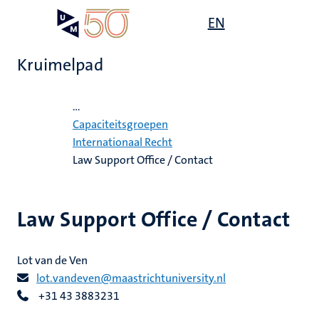
Overslaan
Open
EN
Search
My
en
UM
menu
on
naar
the
Kruimelpad
de
websit
inhoud
Home
gaan
...
ten
js
grecht
Capaciteitsgroepen
tie
e
Internationaal Recht
Law Support Office / Contact
s
ecentra
s
ek
agen
Law Support Office / Contact
en
itsgroepen
ionaal
Lot van de Ven
leerdheid
lot.vandeven@maastrichtuniversity.nl
echt
+31 43 3883231