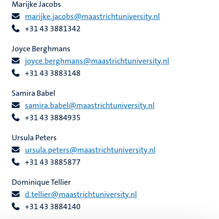
echt
Marijke Jacobs
ing
marijke.jacobs@maastrichtuniversity.nl
+31 43 3881342
ht
rkingen
ogie
Joyce Berghmans
joyce.berghmans@maastrichtuniversity.nl
+31 43 3883148
genschap
Samira Babel
samira.babel@maastrichtuniversity.nl
+31 43 3884935
Ursula Peters
ursula.peters@maastrichtuniversity.nl
+31 43 3885877
Dominique Tellier
d.tellier@maastrichtuniversity.nl
+31 43 3884140