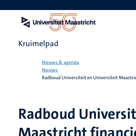
Overslaan
en
naar
de
inhoud
gaan
Kruimelpad
Home
Nieuws & agenda
Nieuws
Radboud Universiteit en Universiteit Maastri
Radboud Universite
Maastricht financ