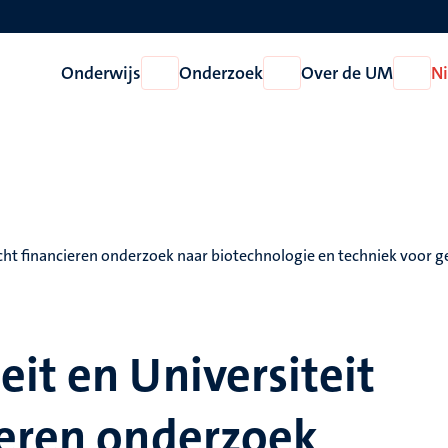
Onderwijs
Onderzoek
Over de UM
N
Open
Open
Open
Onderwijs
Onderzoek
Over
de
UM
cht financieren onderzoek naar biotechnologie en techniek voor 
it en Universiteit
ieren onderzoek