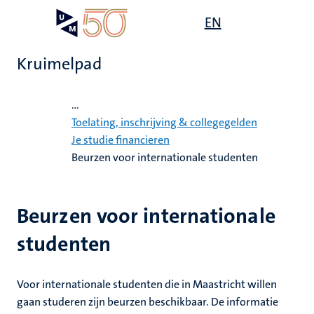
Overslaan
Open
EN
Search
My
en
UM
menu
on
naar
the
Kruimelpad
de
websit
inhoud
Home
gaan
...
g
Toelating, inschrijving & collegegelden
Je studie financieren
gen
Beurzen voor internationale studenten
ing
,
elden
Beurzen voor internationale
ing
euning
studenten
elden
ig
ing
Voor internationale studenten die in Maastricht willen
en
gaan studeren zijn beurzen beschikbaar. De informatie
ren