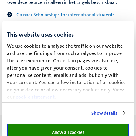
nleven
over deze beurzen is alleen in het Engels beschikbaar.
Ga naar Scholarships for international students
This website uses cookies
Contact opnemen met het Scholarship
We use cookies to analyse the traffic on our website
Office
and use the findings from such analyses to improve
the user experience. On certain pages we also use,
Als je vragen hebt, kun je contact opnemen met het UM
after you have given your consent, cookies to
Scholarship Office via:
personalise content, emails and ads, but only with
+31 43 38 85 280
your consent. You can allow installation of all cookies
scholarships@maastrichtuniversity.nl
on your device or allow necessary cookies only. View
our
cookie statement
.
Show details
Allow all cookies