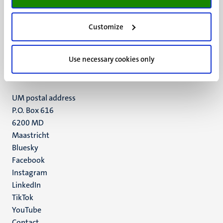
UM visiting address
Customize
Minderbroedersberg 4-6
6211 LK
Use necessary cookies only
Maastricht
+31 43 388 2222
UM postal address
P.O. Box 616
6200 MD
Maastricht
Social
Bluesky
Facebook
media
Instagram
LinkedIn
TikTok
YouTube
Contact