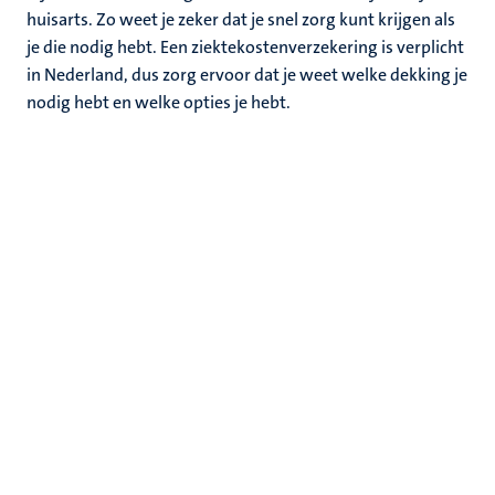
nleven
huisarts. Zo weet je zeker dat je snel zorg kunt krijgen als
nd
je die nodig hebt. Een ziektekostenverzekering is verplicht
en
in Nederland, dus zorg ervoor dat je weet welke dekking je
nodig hebt en welke opties je hebt.
nd
tie
ent
s
norganisaties