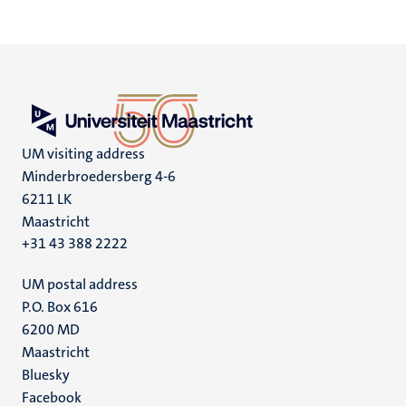
UM visiting address
Minderbroedersberg 4-6
6211 LK
Maastricht
+31 43 388 2222
UM postal address
P.O. Box 616
6200 MD
Maastricht
Social
Bluesky
Facebook
media