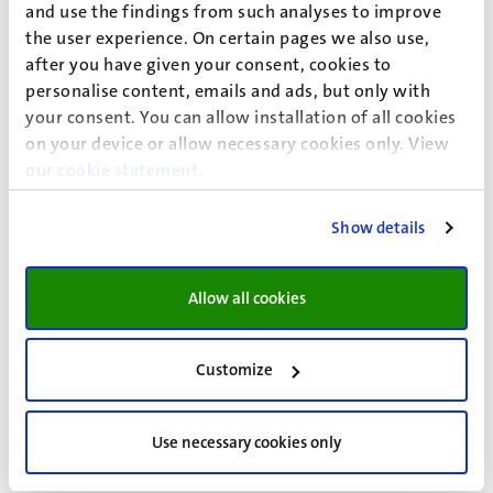
Middelengebruik
and use the findings from such analyses to improve
the user experience. On certain pages we also use,
Heb je de neiging om (te) veel alcohol of andere drugs te
after you have given your consent, cookies to
gebruiken?
personalise content, emails and ads, but only with
your consent. You can allow installation of all cookies
Jellinek - studenten en middelengebruik
on your device or allow necessary cookies only. View
Drugs info
our
cookie statement
.
Alcohol info
Show details
Allow all cookies
Zorgverzekering
Customize
Use necessary cookies only
Ben je 18 jaar of ouder en woon en/of werk je in
Nederland? Dan ben je verplicht een zorgverzekering af te