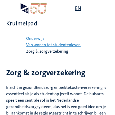
Overslaan
Open
EN
Search
My
en
UM
menu
on
naar
the
Kruimelpad
de
websit
inhoud
Home
gaan
Onderwijs
mte
Van wonen tot studentenleven
Zorg & zorgverzekering
gen
ht
Zorg & zorgverzekering
,
ing
euning
Inzicht in gezondheidszorg en ziektekostenverzekering is
elden
essentieel als je als student op jezelf woont. De huisarts
ing
speelt een centrale rol in het Nederlandse
gezondheidszorgsysteem, dus het is een goed idee om je
en
bij aankomst in de regio Maastricht in te schrijven bij een