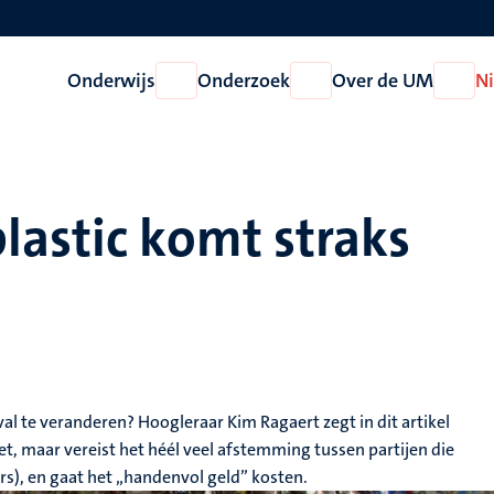
Onderwijs
Onderzoek
Over de UM
N
Open
Open
Open
Onderwijs
Onderzoek
Over
de
UM
lastic komt straks
al te veranderen? Hoogleraar Kim Ragaert zegt in dit artikel
et, maar vereist het héél veel afstemming tussen partijen die
rs), en gaat het „handenvol geld” kosten.