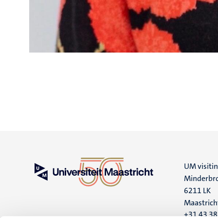
UM visiti
Minderbro
6211 LK
Maastrich
+31 43 3