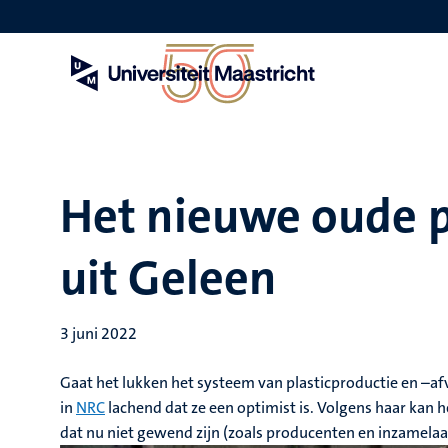
Overslaan
en
naar
de
inhoud
gaan
Het nieuwe oude p
uit Geleen
3 juni 2022
Gaat het lukken het systeem van plasticproductie en –afv
in
NRC
lachend dat ze een optimist is. Volgens haar kan h
dat nu niet gewend zijn (zoals producenten en inzamelaa