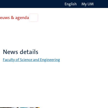
English
My UM
Search
ieuws & agenda
Open
on
Nieuws
the
&
agenda
websit
News details
Faculty of Science and Engineering