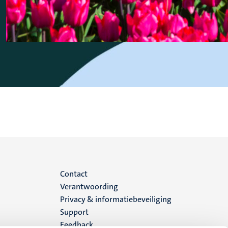
Menu
Contact
Verantwoording
footer
Privacy & informatiebeveiliging
Support
(NL)
Feedback