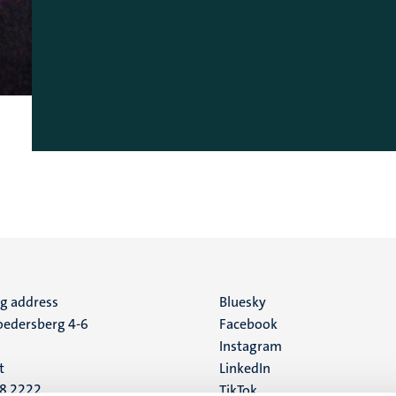
ng address
Social
Bluesky
edersberg 4-6
Facebook
media
Instagram
t
LinkedIn
88 2222
TikTok