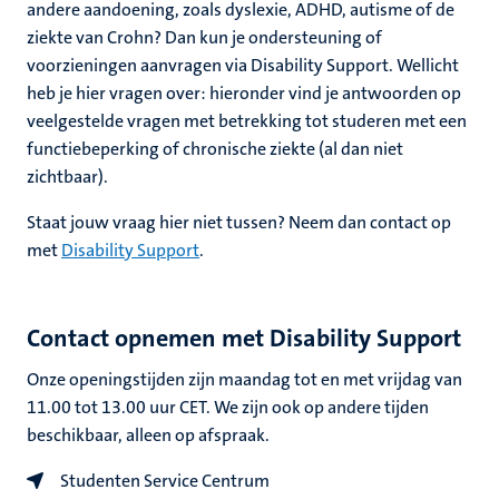
nleven
andere aandoening, zoals dyslexie, ADHD, autisme of de
ziekte van Crohn? Dan kun je ondersteuning of
voorzieningen aanvragen via Disability Support. Wellicht
euning
heb je hier vragen over: hieronder vind je antwoorden op
ionale
veelgestelde vragen met betrekking tot studeren met een
n
en
functiebeperking of chronische ziekte (al dan niet
zichtbaar).
Staat jouw vraag hier niet tussen? Neem dan contact op
met
Disability Support
.
nd
Contact opnemen met Disability Support
d
en
nts
Onze openingstijden zijn maandag tot en met vrijdag van
11.00 tot 13.00 uur CET. We zijn ook op andere tijden
beschikbaar, alleen op afspraak.
Studenten Service Centrum