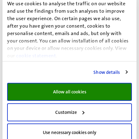
We use cookies to analyse the traffic on our website
and use the findings from such analyses to improve
Waar moet de medische- of
the user experience. On certain pages we also use,
dyslexieverklaring aan voldoen?
after you have given your consent, cookies to
personalise content, emails and ads, but only with
your consent. You can allow installation of all cookies
Hoe kom ik aan een medische
on your device or allow necessary cookies only. View
verklaring?
our
cookie statement
.
Show details
Hoe vind ik een huisarts?
Allow all cookies
Hoe kom ik aan
medicijnen/geneesmiddelen?
Customize
Ik vermoed dat ik een functiebeperking
Use necessary cookies only
heb. Wat kan ik doen?