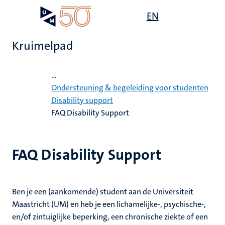
Overslaan
Open
EN
Search
My
en
UM
menu
on
naar
the
Kruimelpad
de
websit
inhoud
Home
gaan
...
Ondersteuning & begeleiding voor studenten
Disability support
gen
FAQ Disability Support
,
FAQ Disability Support
ing
nwelzijn
euning
elden
ing
Ben je een (aankomende) student aan de Universiteit
y
Maastricht (UM) en heb je een lichamelijke-, psychische-,
en
en/of zintuiglijke beperking, een chronische ziekte of een