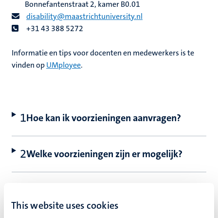
Bonnefantenstraat 2, kamer B0.01
disability@maastrichtuniversity.nl
+31 43 388 5272
Informatie en tips voor docenten en medewerkers is te
vinden op
UMployee
.
Hoe kan ik voorzieningen aanvragen?
Welke voorzieningen zijn er mogelijk?
Hoe kan ik contact opnemen met
Disability Support?
This website uses cookies