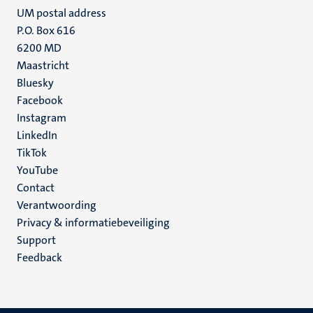
UM postal address
P.O. Box 616
6200 MD
Maastricht
Social
Bluesky
Facebook
media
Instagram
LinkedIn
TikTok
YouTube
Menu
Contact
Verantwoording
footer
Privacy & informatiebeveiliging
(NL)
Support
Feedback