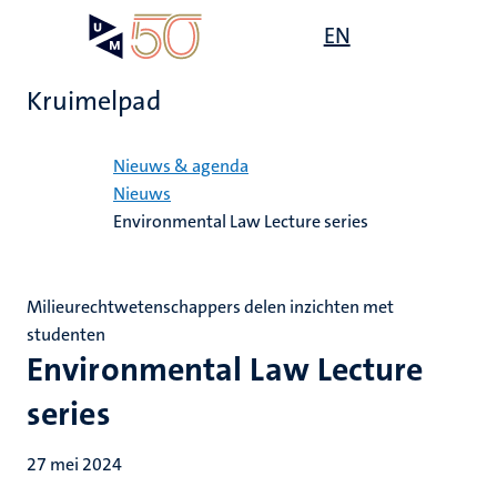
Overslaan
Open
EN
Search
My
en
UM
menu
on
naar
the
Kruimelpad
de
websit
inhoud
Home
gaan
Nieuws & agenda
Nieuws
Environmental Law Lecture series
Milieurechtwetenschappers delen inzichten met
studenten
Environmental Law Lecture
series
27 mei 2024