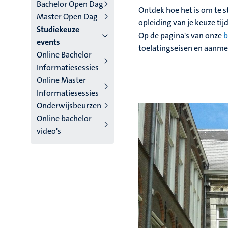
niveau
Bachelor Open Dag
Ontdek hoe het is om te 
Master Open Dag
4
opleiding van je keuze t
Studiekeuze
Op de pagina's van onze
b
Nederlands
events
toelatingseisen en aanme
Online Bachelor
(NL)
Informatiesessies
Online Master
Informatiesessies
Onderwijsbeurzen
Online bachelor
video's