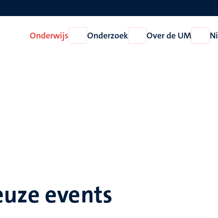
Onderwijs
Onderzoek
Over de UM
N
Open
Open
Open
Onderwijs
Onderzoek
Over
de
UM
euze events