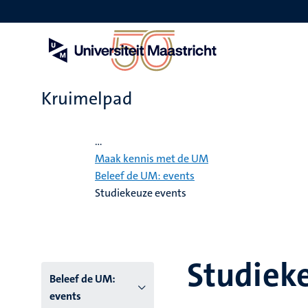
Overslaan
en
naar
de
inhoud
gaan
Kruimelpad
Home
...
Maak kennis met de UM
Beleef de UM: events
Studiekeuze events
Studiek
Hoofmenu
Beleef de UM:
events