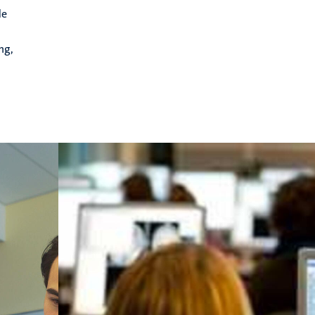
de
ng,