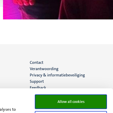
Menu
Contact
Verantwoording
footer
Privacy & informatiebeveiliging
Support
(NL)
Feedback
Allow all cookies
alyses to