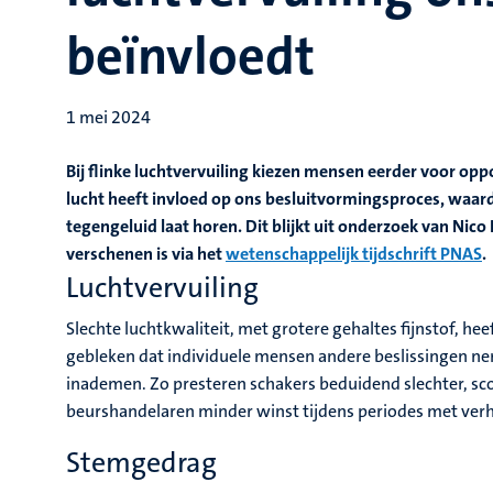
beïnvloedt
1 mei 2024
Bij flinke luchtvervuiling kiezen mensen eerder voor op
lucht heeft invloed op ons besluitvormingsproces, waa
tegengeluid laat horen. Dit blijkt uit onderzoek van Nico P
verschenen is via het
wetenschappelijk tijdschrift PNAS
.
Luchtvervuiling
Slechte luchtkwaliteit, met grotere gehaltes fijnstof, hee
gebleken dat individuele mensen andere beslissingen n
inademen. Zo presteren schakers beduidend slechter, sc
beurshandelaren minder winst tijdens periodes met verh
Stemgedrag