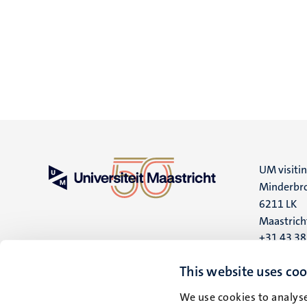
UM visiti
Minderbro
6211 LK
Maastrich
+31 43 3
UM postal
This website uses coo
P.O. Box 6
We use cookies to analyse
6200 MD