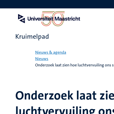
Overslaan
en
naar
de
inhoud
gaan
Kruimelpad
Home
Nieuws & agenda
Nieuws
Onderzoek laat zien hoe luchtvervuiling ons
Onderzoek laat zi
luchtvervuiling o