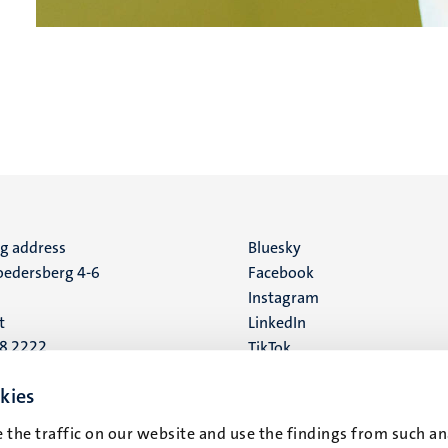
ng address
Social
Bluesky
edersberg 4-6
Facebook
media
Instagram
t
LinkedIn
88 2222
TikTok
YouTube
 address
kies
16
 the traffic on our website and use the findings from such an