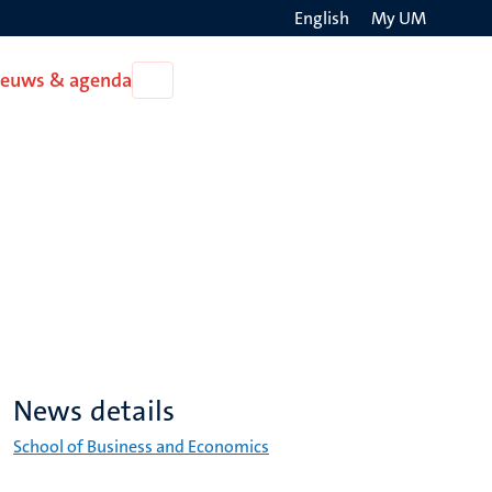
English
My UM
Search
ieuws & agenda
Open
on
Nieuws
the
&
agenda
websit
News details
School of Business and Economics