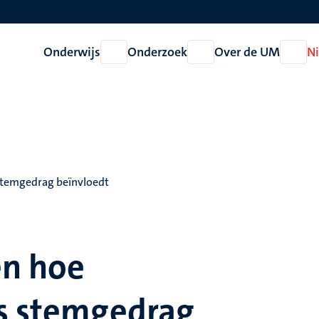
Onderwijs
Onderzoek
Over de UM
N
Open
Open
Open
Onderwijs
Onderzoek
Over
de
UM
 stemgedrag beïnvloedt
en hoe
ns stemgedrag